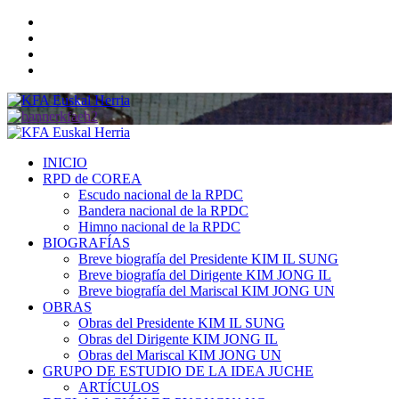
Saltar
Twitter
al
YouTube
contenido
Telegram
Facebook
Menú
primario
INICIO
RPD de COREA
Escudo nacional de la RPDC
Bandera nacional de la RPDC
Himno nacional de la RPDC
BIOGRAFÍAS
Breve biografía del Presidente KIM IL SUNG
Breve biografía del Dirigente KIM JONG IL
Breve biografía del Mariscal KIM JONG UN
OBRAS
Obras del Presidente KIM IL SUNG
Obras del Dirigente KIM JONG IL
Obras del Mariscal KIM JONG UN
GRUPO DE ESTUDIO DE LA IDEA JUCHE
ARTÍCULOS