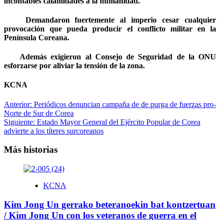
incontables calamidades a la humanidad.
Demandaron fuertemente al imperio cesar cualquier
provocación que pueda producir el conflicto militar en la
Península Coreana.
Además exigieron al Consejo de Seguridad de la ONU
esforzarse por aliviar la tensión de la zona.
KCNA
Navegación
Anterior:
Periódicos denuncian campaña de de purga de fuerzas pro-
Norte de Sur de Corea
de
Siguiente:
Estado Mayor General del Ejército Popular de Corea
entradas
advierte a los títeres surcoreanos
Más historias
KCNA
Kim Jong Un gerrako beteranoekin bat kontzertuan
/ Kim Jong Un con los veteranos de guerra en el