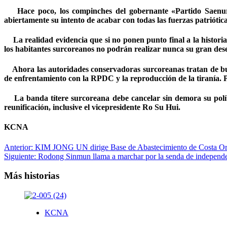
Hace poco, los compinches del gobernante «Partido Saenuri» 
abiertamente su intento de acabar con todas las fuerzas patriótic
La realidad evidencia que si no ponen punto final a la historia 
los habitantes surcoreanos no podrán realizar nunca su gran dese
Ahora las autoridades conservadoras surcoreanas tratan de busca
de enfrentamiento con la RPDC y la reproducción de la tiranía. P
La banda títere surcoreana debe cancelar sin demora su política 
reunificación, inclusive el vicepresidente Ro Su Hui.
KCNA
Navegación
Anterior:
KIM JONG UN dirige Base de Abastecimiento de Costa Or
Siguiente:
Rodong Sinmun llama a marchar por la senda de independe
de
entradas
Más historias
KCNA