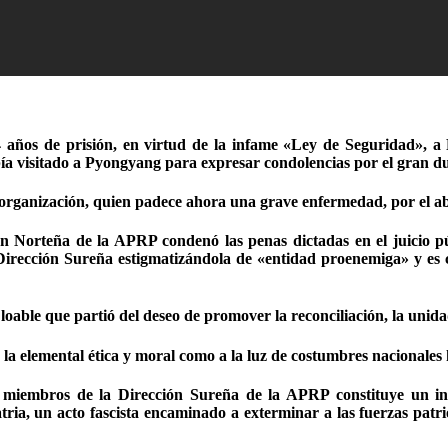
os de prisión, en virtud de la infame «Ley de Seguridad», a R
ía visitado a Pyongyang para expresar condolencias por el gran du
organización, quien padece ahora una grave enfermedad, por el a
 Norteña de la APRP condenó las penas dictadas en el juicio pú
a Dirección Sureña estigmatizándola de «entidad proenemiga» y es 
ble que partió del deseo de promover la reconciliación, la unidad 
la elemental ética y moral como a la luz de costumbres nacionales
miembros de la Dirección Sureña de la APRP constituye un insul
patria, un acto fascista encaminado a exterminar a las fuerzas pa