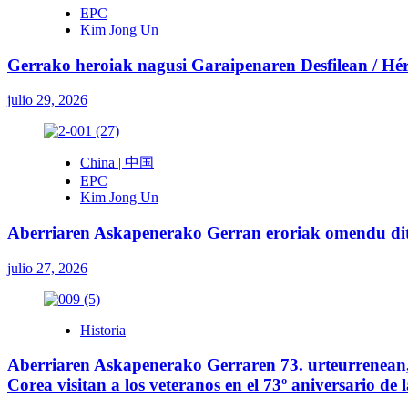
EPC
Kim Jong Un
Gerrako heroiak nagusi Garaipenaren Desfilean / Héroe
julio 29, 2026
China | 中国
EPC
Kim Jong Un
Aberriaren Askapenerako Gerran eroriak omendu ditu
julio 27, 2026
Historia
Aberriaren Askapenerako Gerraren 73. urteurrenean, 
Corea visitan a los veteranos en el 73º aniversario de