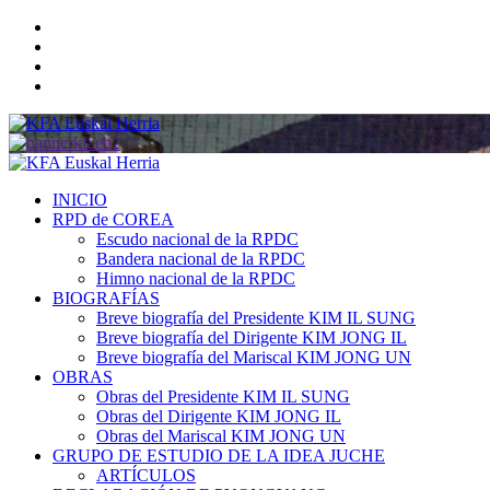
Saltar
Twitter
al
YouTube
contenido
Telegram
Facebook
Menú
primario
INICIO
RPD de COREA
Escudo nacional de la RPDC
Bandera nacional de la RPDC
Himno nacional de la RPDC
BIOGRAFÍAS
Breve biografía del Presidente KIM IL SUNG
Breve biografía del Dirigente KIM JONG IL
Breve biografía del Mariscal KIM JONG UN
OBRAS
Obras del Presidente KIM IL SUNG
Obras del Dirigente KIM JONG IL
Obras del Mariscal KIM JONG UN
GRUPO DE ESTUDIO DE LA IDEA JUCHE
ARTÍCULOS