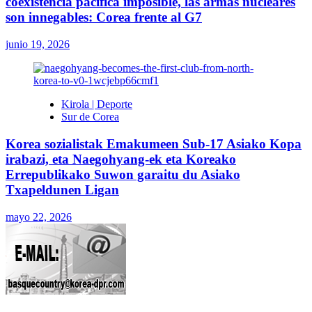
coexistencia pacífica imposible, las armas nucleares
son innegables: Corea frente al G7
junio 19, 2026
Kirola | Deporte
Sur de Corea
Korea sozialistak Emakumeen Sub-17 Asiako Kopa
irabazi, eta Naegohyang-ek eta Koreako
Errepublikako Suwon garaitu du Asiako
Txapeldunen Ligan
mayo 22, 2026