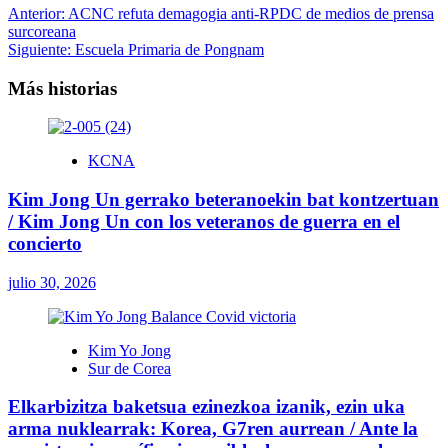
Navegación
Anterior:
ACNC refuta demagogia anti-RPDC de medios de prensa
surcoreana
de
Siguiente:
Escuela Primaria de Pongnam
entradas
Más historias
KCNA
Kim Jong Un gerrako beteranoekin bat kontzertuan
/ Kim Jong Un con los veteranos de guerra en el
concierto
julio 30, 2026
Kim Yo Jong
Sur de Corea
Elkarbizitza baketsua ezinezkoa izanik, ezin uka
arma nuklearrak: Korea, G7ren aurrean / Ante la