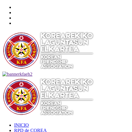
Saltar
Twitter
al
YouTube
contenido
Telegram
Facebook
Menú
primario
INICIO
RPD de COREA