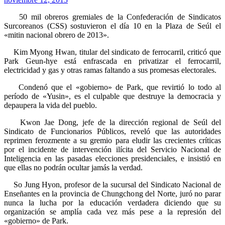
50 mil obreros gremiales de la Confederación de Sindicatos
Surcoreanos (CSS) sostuvieron el día 10 en la Plaza de Seúl el
«mitin nacional obrero de 2013».
Kim Myong Hwan, titular del sindicato de ferrocarril, criticó que
Park Geun-hye está enfrascada en privatizar el ferrocarril,
electricidad y gas y otras ramas faltando a sus promesas electorales.
Condenó que el «gobierno» de Park, que revirtió lo todo al
período de «Yusin», es el culpable que destruye la democracia y
depaupera la vida del pueblo.
Kwon Jae Dong, jefe de la dirección regional de Seúl del
Sindicato de Funcionarios Públicos, reveló que las autoridades
reprimen ferozmente a su gremio para eludir las crecientes críticas
por el incidente de intervención ilícita del Servicio Nacional de
Inteligencia en las pasadas elecciones presidenciales, e insistió en
que ellas no podrán ocultar jamás la verdad.
So Jung Hyon, profesor de la sucursal del Sindicato Nacional de
Enseñantes en la provincia de Chungchong del Norte, juró no parar
nunca la lucha por la educación verdadera diciendo que su
organización se amplía cada vez más pese a la represión del
«gobierno» de Park.