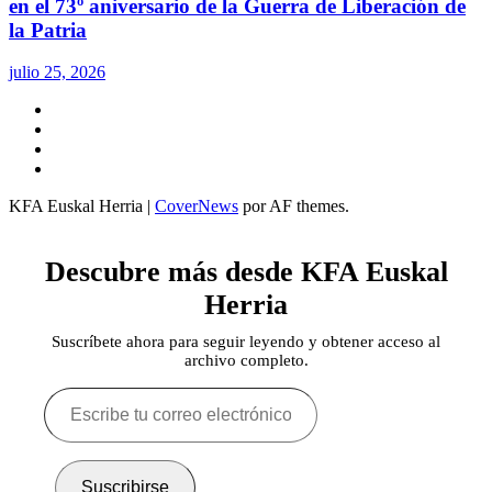
en el 73º aniversario de la Guerra de Liberación de
la Patria
julio 25, 2026
Twitter
YouTube
Telegram
Facebook
KFA Euskal Herria
|
CoverNews
por AF themes.
Descubre más desde KFA Euskal
Herria
Suscríbete ahora para seguir leyendo y obtener acceso al
archivo completo.
Escribe
tu
correo
electrónico…
Suscribirse