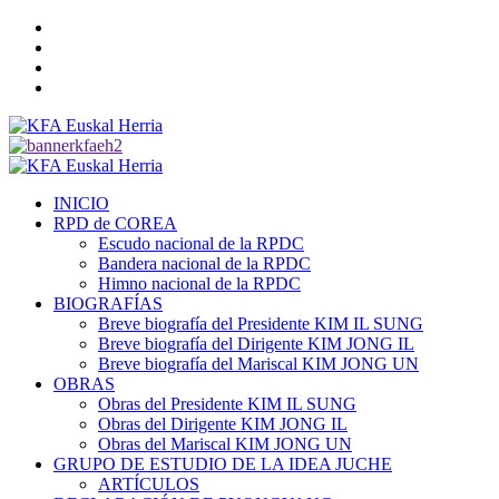
Saltar
Twitter
al
YouTube
contenido
Telegram
Facebook
Menú
primario
INICIO
RPD de COREA
Escudo nacional de la RPDC
Bandera nacional de la RPDC
Himno nacional de la RPDC
BIOGRAFÍAS
Breve biografía del Presidente KIM IL SUNG
Breve biografía del Dirigente KIM JONG IL
Breve biografía del Mariscal KIM JONG UN
OBRAS
Obras del Presidente KIM IL SUNG
Obras del Dirigente KIM JONG IL
Obras del Mariscal KIM JONG UN
GRUPO DE ESTUDIO DE LA IDEA JUCHE
ARTÍCULOS