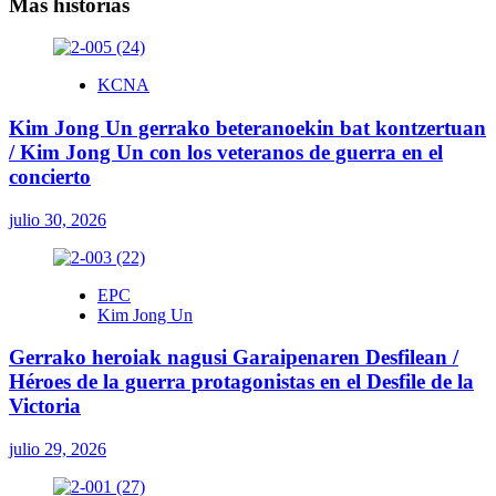
entradas
Más historias
KCNA
Kim Jong Un gerrako beteranoekin bat kontzertuan
/ Kim Jong Un con los veteranos de guerra en el
concierto
julio 30, 2026
EPC
Kim Jong Un
Gerrako heroiak nagusi Garaipenaren Desfilean /
Héroes de la guerra protagonistas en el Desfile de la
Victoria
julio 29, 2026