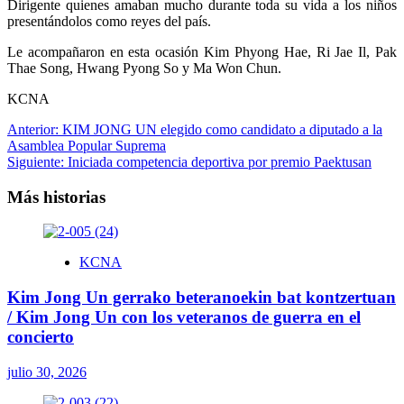
Dirigente quienes amaban mucho durante toda su vida a los niños
presentándolos como reyes del país.
Le acompañaron en esta ocasión Kim Phyong Hae, Ri Jae Il, Pak
Thae Song, Hwang Pyong So y Ma Won Chun.
KCNA
Navegación
Anterior:
KIM JONG UN elegido como candidato a diputado a la
Asamblea Popular Suprema
de
Siguiente:
Iniciada competencia deportiva por premio Paektusan
entradas
Más historias
KCNA
Kim Jong Un gerrako beteranoekin bat kontzertuan
/ Kim Jong Un con los veteranos de guerra en el
concierto
julio 30, 2026