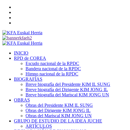
Saltar
Twitter
al
YouTube
contenido
Telegram
Facebook
Menú
primario
INICIO
RPD de COREA
Escudo nacional de la RPDC
Bandera nacional de la RPDC
Himno nacional de la RPDC
BIOGRAFÍAS
Breve biografía del Presidente KIM IL SUNG
Breve biografía del Dirigente KIM JONG IL
Breve biografía del Mariscal KIM JONG UN
OBRAS
Obras del Presidente KIM IL SUNG
Obras del Dirigente KIM JONG IL
Obras del Mariscal KIM JONG UN
GRUPO DE ESTUDIO DE LA IDEA JUCHE
ARTÍCULOS