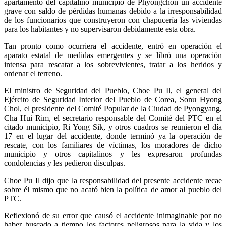
apartamento del capitalino municipio de Phyongchon un accidente
grave con saldo de pérdidas humanas debido a la irresponsabilidad
de los funcionarios que construyeron con chapucería las viviendas
para los habitantes y no supervisaron debidamente esta obra.
Tan pronto como ocurriera el accidente, entró en operación el
aparato estatal de medidas emergentes y se libró una operación
intensa para rescatar a los sobrevivientes, tratar a los heridos y
ordenar el terreno.
El ministro de Seguridad del Pueblo, Choe Pu Il, el general del
Ejército de Seguridad Interior del Pueblo de Corea, Sonu Hyong
Chol, el presidente del Comité Popular de la Ciudad de Pyongyang,
Cha Hui Rim, el secretario responsable del Comité del PTC en el
citado municipio, Ri Yong Sik, y otros cuadros se reunieron el día
17 en el lugar del accidente, donde terminó ya la operación de
rescate, con los familiares de víctimas, los moradores de dicho
municipio y otros capitalinos y les expresaron profundas
condolencias y les pedieron disculpas.
Choe Pu Il dijo que la responsabilidad del presente accidente recae
sobre él mismo que no acató bien la política de amor al pueblo del
PTC.
Reflexionó de su error que causó el accidente inimaginable por no
haber buscado a tiempo los factores peligrosos para la vida y los