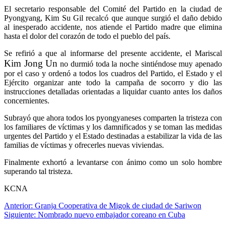
El secretario responsable del Comité del Partido en la ciudad de
Pyongyang, Kim Su Gil recalcó que aunque surgió el daño debido
al inesperado accidente, nos atiende el Partido madre que elimina
hasta el dolor del corazón de todo el pueblo del país.
Se refirió a que al informarse del presente accidente, el Mariscal
Kim Jong Un
no durmió toda la noche sintiéndose muy apenado
por el caso y ordenó a todos los cuadros del Partido, el Estado y el
Ejército organizar ante todo la campaña de socorro y dio las
instrucciones detalladas orientadas a liquidar cuanto antes los daños
concernientes.
Subrayó que ahora todos los pyongyaneses comparten la tristeza con
los familiares de víctimas y los damnificados y se toman las medidas
urgentes del Partido y el Estado destinadas a estabilizar la vida de las
familias de víctimas y ofrecerles nuevas viviendas.
Finalmente exhortó a levantarse con ánimo como un solo hombre
superando tal tristeza.
KCNA
Navegación
Anterior:
Granja Cooperativa de Migok de ciudad de Sariwon
Siguiente:
Nombrado nuevo embajador coreano en Cuba
de