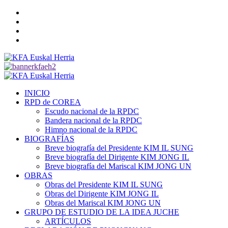
Saltar
Twitter
al
YouTube
contenido
Telegram
Facebook
Menú
primario
INICIO
RPD de COREA
Escudo nacional de la RPDC
Bandera nacional de la RPDC
Himno nacional de la RPDC
BIOGRAFÍAS
Breve biografía del Presidente KIM IL SUNG
Breve biografía del Dirigente KIM JONG IL
Breve biografía del Mariscal KIM JONG UN
OBRAS
Obras del Presidente KIM IL SUNG
Obras del Dirigente KIM JONG IL
Obras del Mariscal KIM JONG UN
GRUPO DE ESTUDIO DE LA IDEA JUCHE
ARTÍCULOS