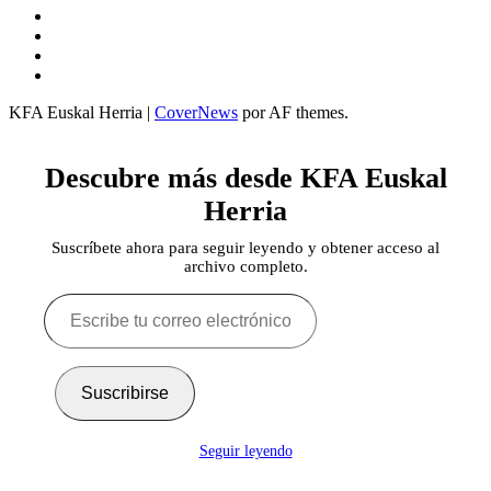
Twitter
YouTube
Telegram
Facebook
KFA Euskal Herria
|
CoverNews
por AF themes.
Descubre más desde KFA Euskal
Herria
Suscríbete ahora para seguir leyendo y obtener acceso al
archivo completo.
Escribe
tu
correo
electrónico…
Suscribirse
Seguir leyendo