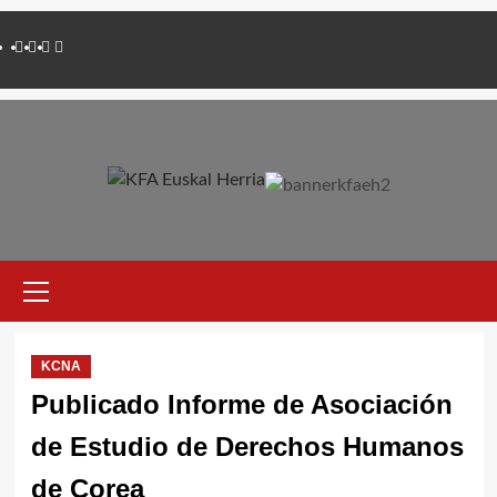
Saltar
Twitter
YouTube
Telegram
Facebook
al
contenido
Menú
primario
KCNA
Publicado Informe de Asociación
de Estudio de Derechos Humanos
de Corea