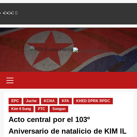
Saltar
Twitter
YouTube
Telegram
Facebook
al
contenido
Menú
primario
EPC
Juche
KCNA
KFA
KHED DPRK RPDC
Kim Il Sung
PTC
Songun
Acto central por el 103º
Aniversario de natalicio de KIM IL