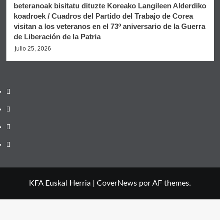
beteranoak bisitatu dituzte Koreako Langileen Alderdiko
koadroek / Cuadros del Partido del Trabajo de Corea
visitan a los veteranos en el 73º aniversario de la Guerra
de Liberación de la Patria
julio 25, 2026
Twitter
YouTube
Telegram
Facebook
KFA Euskal Herria
|
CoverNews
por AF themes.