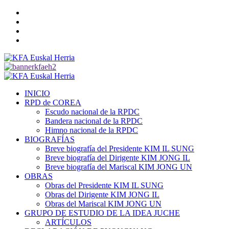
Saltar
Twitter
al
YouTube
contenido
Telegram
Facebook
Menú
primario
INICIO
RPD de COREA
Escudo nacional de la RPDC
Bandera nacional de la RPDC
Himno nacional de la RPDC
BIOGRAFÍAS
Breve biografía del Presidente KIM IL SUNG
Breve biografía del Dirigente KIM JONG IL
Breve biografía del Mariscal KIM JONG UN
OBRAS
Obras del Presidente KIM IL SUNG
Obras del Dirigente KIM JONG IL
Obras del Mariscal KIM JONG UN
GRUPO DE ESTUDIO DE LA IDEA JUCHE
ARTÍCULOS