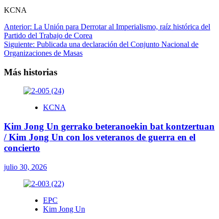
KCNA
Navegación
Anterior:
La Unión para Derrotar al Imperialismo, raíz histórica del
Partido del Trabajo de Corea
de
Siguiente:
Publicada una declaración del Conjunto Nacional de
entradas
Organizaciones de Masas
Más historias
KCNA
Kim Jong Un gerrako beteranoekin bat kontzertuan
/ Kim Jong Un con los veteranos de guerra en el
concierto
julio 30, 2026
EPC
Kim Jong Un