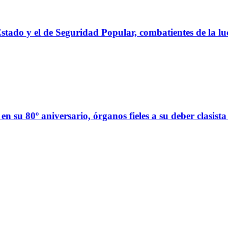
stado y el de Seguridad Popular, combatientes de la luc
n su 80º aniversario, órganos fieles a su deber clasist