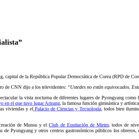
alista”
g, capital de la República Popular Democrática de Corea (RPD de Corea
ero de CNN dijo a los televidentes:
“Ustedes no están equivocados. Esta
pectacular la vista nocturna de diferentes lugares de Pyongyang com
o en el que tuvo lugar Arirang
, la famosa función gimnástica y artísti
s viviendas y el
Palacio de Ciencias y Tecnología
, todos bien ilumina
ecreación de Munsu y el
Club de Equitación de Mirim
, todos de niv
u de Pyongyang y otros centros gastronómicos públicos los obreros, c