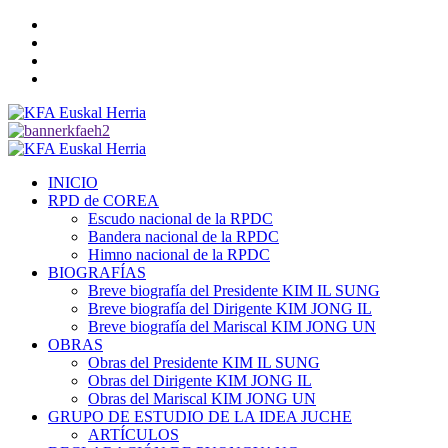
Saltar
Twitter
al
YouTube
contenido
Telegram
Facebook
Menú
primario
INICIO
RPD de COREA
Escudo nacional de la RPDC
Bandera nacional de la RPDC
Himno nacional de la RPDC
BIOGRAFÍAS
Breve biografía del Presidente KIM IL SUNG
Breve biografía del Dirigente KIM JONG IL
Breve biografía del Mariscal KIM JONG UN
OBRAS
Obras del Presidente KIM IL SUNG
Obras del Dirigente KIM JONG IL
Obras del Mariscal KIM JONG UN
GRUPO DE ESTUDIO DE LA IDEA JUCHE
ARTÍCULOS