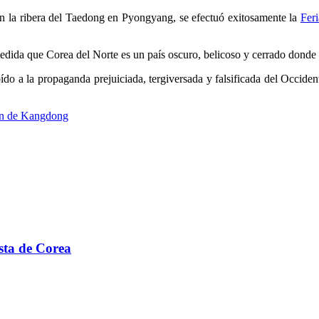
en la ribera del Taedong en Pyongyang, se efectuó exitosamente la
Fer
ida que Corea del Norte es un país oscuro, belicoso y cerrado donde l
ído a la propaganda prejuiciada, tergiversada y falsificada del Occide
ón de Kangdong
ista de Corea