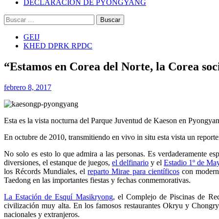
DECLARACIÓN DE PYONGYANG
Buscar:
GEIJ
KHED DPRK RPDC
“Estamos en Corea del Norte, la Corea soci
febrero 8, 2017
Esta es la vista nocturna del Parque Juventud de Kaeson en Pyongyan
En octubre de 2010, transmitiendo en vivo in situ esta vista un report
No solo es esto lo que admira a las personas. Es verdaderamente es
diversiones, el estanque de juegos,
el delfinario
y el
Estadio 1º de May
los Récords Mundiales, el
reparto Mirae para científicos
con moderna
Taedong en las importantes fiestas y fechas conmemorativas.
La Estación de Esquí Masikryong
, el Complejo de Piscinas de R
civilización muy alta. En los famosos restaurantes Okryu y Chongry
nacionales y extranjeros.