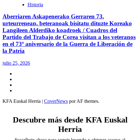
Historia
Aberriaren Askapenerako Gerraren 73.
urteurrenean, beteranoak bisitatu dituzte Koreako
Langileen Alderdiko koadroek / Cuadros del
Partido del Trabajo de Corea visitan a los veteranos
en el 73º aniversario de la Guerra de Liberación de
la Patria
julio 25, 2026
Twitter
YouTube
Telegram
Facebook
KFA Euskal Herria
|
CoverNews
por AF themes.
Descubre más desde KFA Euskal
Herria
Suscríbete ahora para seguir leyendo y obtener acceso al