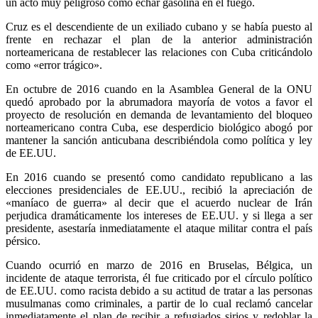
un acto muy peligroso como echar gasolina en el fuego.
Cruz es el descendiente de un exiliado cubano y se había puesto al
frente en rechazar el plan de la anterior administración
norteamericana de restablecer las relaciones con Cuba criticándolo
como «error trágico».
En octubre de 2016 cuando en la Asamblea General de la ONU
quedó aprobado por la abrumadora mayoría de votos a favor el
proyecto de resolución en demanda de levantamiento del bloqueo
norteamericano contra Cuba, ese desperdicio biológico abogó por
mantener la sanción anticubana describiéndola como política y ley
de EE.UU.
En 2016 cuando se presentó como candidato republicano a las
elecciones presidenciales de EE.UU., recibió la apreciación de
«maníaco de guerra» al decir que el acuerdo nuclear de Irán
perjudica dramáticamente los intereses de EE.UU. y si llega a ser
presidente, asestaría inmediatamente el ataque militar contra el país
pérsico.
Cuando ocurrió en marzo de 2016 en Bruselas, Bélgica, un
incidente de ataque terrorista, él fue criticado por el círculo político
de EE.UU. como racista debido a su actitud de tratar a las personas
musulmanas como criminales, a partir de lo cual reclamó cancelar
inmediatamente el plan de recibir a refugiados sirios y redoblar la