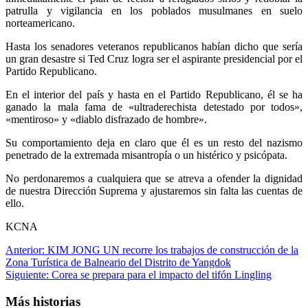
patrulla y vigilancia en los poblados musulmanes en suelo
norteamericano.
Hasta los senadores veteranos republicanos habían dicho que sería
un gran desastre si Ted Cruz logra ser el aspirante presidencial por el
Partido Republicano.
En el interior del país y hasta en el Partido Republicano, él se ha
ganado la mala fama de «ultraderechista detestado por todos»,
«mentiroso» y «diablo disfrazado de hombre».
Su comportamiento deja en claro que él es un resto del nazismo
penetrado de la extremada misantropía o un histérico y psicópata.
No perdonaremos a cualquiera que se atreva a ofender la dignidad
de nuestra Dirección Suprema y ajustaremos sin falta las cuentas de
ello.
KCNA
Navegación
Anterior:
KIM JONG UN recorre los trabajos de construcción de la
Zona Turística de Balneario del Distrito de Yangdok
de
Siguiente:
Corea se prepara para el impacto del tifón Lingling
entradas
Más historias