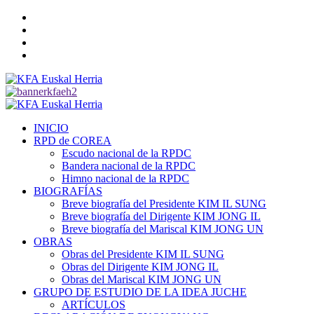
Saltar
Twitter
al
YouTube
contenido
Telegram
Facebook
Menú
primario
INICIO
RPD de COREA
Escudo nacional de la RPDC
Bandera nacional de la RPDC
Himno nacional de la RPDC
BIOGRAFÍAS
Breve biografía del Presidente KIM IL SUNG
Breve biografía del Dirigente KIM JONG IL
Breve biografía del Mariscal KIM JONG UN
OBRAS
Obras del Presidente KIM IL SUNG
Obras del Dirigente KIM JONG IL
Obras del Mariscal KIM JONG UN
GRUPO DE ESTUDIO DE LA IDEA JUCHE
ARTÍCULOS