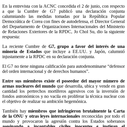
En la entrevista con la ACNC concedida el 2 de junio, con respecto
a que la Cumbre de G7 publicó una declaración conjunta
calumniando las medidas tomadas por la República Popular
Democrática de Corea con fines de autodefensa, el Director General
del Departamento de Organizaciones Internacionales del Ministerio
de Relaciones Exteriores de la RPDC, Jo Chol Su, dio la siguiente
respuesta:
La reciente Cumbre de
G7, grupo a favor del interés de una
minoría de Estados
que incluye a EE.UU. y Japón, calumnió
injustamente a la RPDC en su declaración conjunta.
El G7 no tiene ninguna calificación para autodenominarse “defensor
del orden internacional y de derechos humanos”.
Entre sus miembros existe el poseedor del mayor número de
armas nucleares del mundo
que desarrolla, ubica y vende en gran
cantidad los pertrechos mortíferos agresivos con la inversión de
fondos astronómicos y no vacila en proliferar la técnica nuclear con
el objetivo de realizar su ambición hegemónica.
También hay
miembros que infringieron brutalmente la Carta
de la ONU y otras leyes internacionales
reconocidas por todo el
mundo y provocaron la agresión contra los Estados soberanos
asesinando a incontables civiles inocentes e instigan el