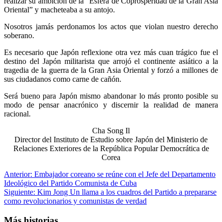
realizar su ambición de la “Esfera de Coprosperidad de la Gran Asia
Oriental” y macheteaba a su antojo.
Nosotros jamás perdonamos los actos que violan nuestro derecho
soberano.
Es necesario que Japón reflexione otra vez más cuan trágico fue el
destino del Japón militarista que arrojó el continente asiático a la
tragedia de la guerra de la Gran Asia Oriental y forzó a millones de
sus ciudadanos como carne de cañón.
Será bueno para Japón mismo abandonar lo más pronto posible su
modo de pensar anacrónico y discernir la realidad de manera
racional.
Cha Song Il
Director del Instituto de Estudio sobre Japón del Ministerio de
Relaciones Exteriores de la República Popular Democrática de
Corea
Navegación
Anterior:
Embajador coreano se reúne con el Jefe del Departamento
Ideológico del Partido Comunista de Cuba
de
Siguiente:
Kim Jong Un llama a los cuadros del Partido a prepararse
entradas
como revolucionarios y comunistas de verdad
Más historias