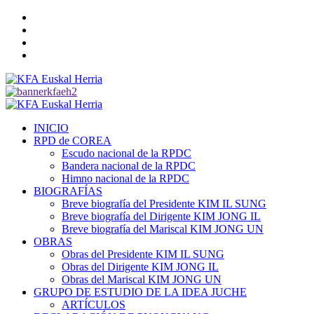
Saltar
Twitter
al
YouTube
contenido
Telegram
Facebook
Menú
primario
INICIO
RPD de COREA
Escudo nacional de la RPDC
Bandera nacional de la RPDC
Himno nacional de la RPDC
BIOGRAFÍAS
Breve biografía del Presidente KIM IL SUNG
Breve biografía del Dirigente KIM JONG IL
Breve biografía del Mariscal KIM JONG UN
OBRAS
Obras del Presidente KIM IL SUNG
Obras del Dirigente KIM JONG IL
Obras del Mariscal KIM JONG UN
GRUPO DE ESTUDIO DE LA IDEA JUCHE
ARTÍCULOS