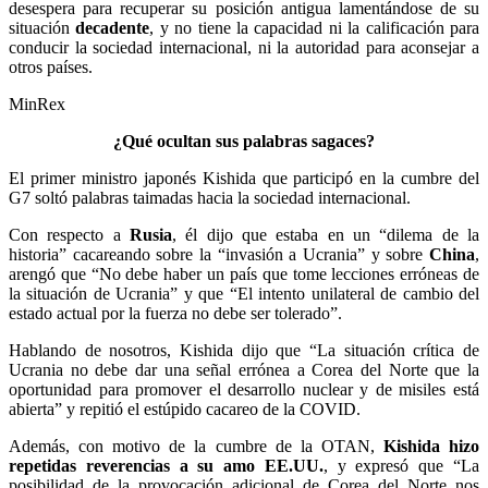
desespera para recuperar su posición antigua lamentándose de su
situación
decadente
, y no tiene la capacidad ni la calificación para
conducir la sociedad internacional, ni la autoridad para aconsejar a
otros países.
MinRex
¿Qué ocultan sus palabras sagaces?
El primer ministro japonés Kishida que participó en la cumbre del
G7 soltó palabras taimadas hacia la sociedad internacional.
Con respecto a
Rusia
, él dijo que estaba en un “dilema de la
historia” cacareando sobre la “invasión a Ucrania” y sobre
China
,
arengó que “No debe haber un país que tome lecciones erróneas de
la situación de Ucrania” y que “El intento unilateral de cambio del
estado actual por la fuerza no debe ser tolerado”.
Hablando de nosotros, Kishida dijo que “La situación crítica de
Ucrania no debe dar una señal errónea a Corea del Norte que la
oportunidad para promover el desarrollo nuclear y de misiles está
abierta” y repitió el estúpido cacareo de la COVID.
Además, con motivo de la cumbre de la OTAN,
Kishida hizo
repetidas reverencias a su amo EE.UU.
, y expresó que “La
posibilidad de la provocación adicional de Corea del Norte nos