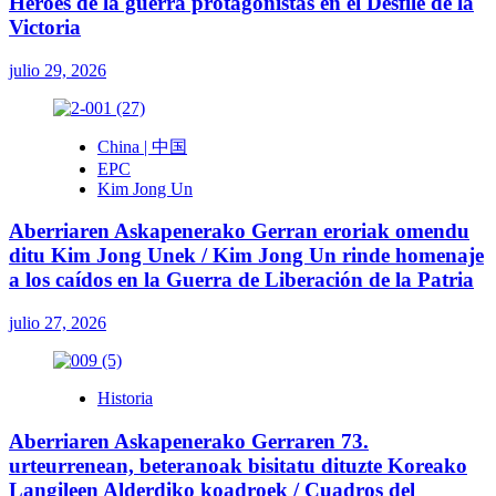
Héroes de la guerra protagonistas en el Desfile de la
Victoria
julio 29, 2026
China | 中国
EPC
Kim Jong Un
Aberriaren Askapenerako Gerran eroriak omendu
ditu Kim Jong Unek / Kim Jong Un rinde homenaje
a los caídos en la Guerra de Liberación de la Patria
julio 27, 2026
Historia
Aberriaren Askapenerako Gerraren 73.
urteurrenean, beteranoak bisitatu dituzte Koreako
Langileen Alderdiko koadroek / Cuadros del