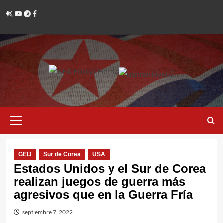
Saltar
Twitter
YouTube
Telegram
Facebook
al
contenido
Menú
primario
GEIJ
Sur de Corea
USA
Estados Unidos y el Sur de Corea
realizan juegos de guerra más
agresivos que en la Guerra Fría
septiembre 7, 2022