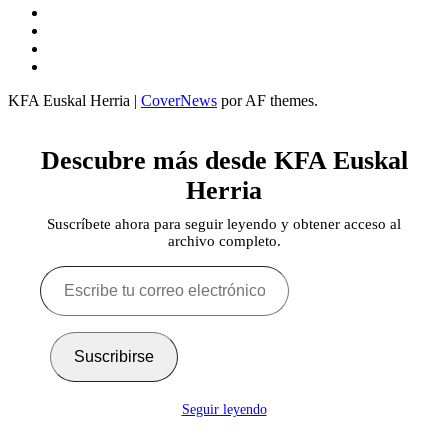
Twitter
YouTube
Telegram
Facebook
KFA Euskal Herria
|
CoverNews
por AF themes.
Descubre más desde KFA Euskal
Herria
Suscríbete ahora para seguir leyendo y obtener acceso al
archivo completo.
Escribe
tu
correo
electrónico…
Suscribirse
Seguir leyendo