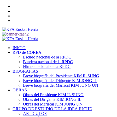
Saltar
Twitter
al
YouTube
contenido
Telegram
Facebook
Menú
primario
INICIO
RPD de COREA
Escudo nacional de la RPDC
Bandera nacional de la RPDC
Himno nacional de la RPDC
BIOGRAFÍAS
Breve biografía del Presidente KIM IL SUNG
Breve biografía del Dirigente KIM JONG IL
Breve biografía del Mariscal KIM JONG UN
OBRAS
Obras del Presidente KIM IL SUNG
Obras del Dirigente KIM JONG IL
Obras del Mariscal KIM JONG UN
GRUPO DE ESTUDIO DE LA IDEA JUCHE
ARTÍCULOS