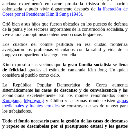
anciana experimentó en carne propia la tristeza de la nación
colonizada y pudo vivir dignamente después de
la liberación de
Corea por el Presidente
Kim Il Sung
(1945)
.
Crió bien a sus hijos que fueron ubicados en los puestos de defensa
de la patria y los sectores importantes de la construcción socialista, y
vive ahora con optimismo atendiendo cosas hogareñas.
Los cuadros del comité partidista en esa ciudad fronteriza
averiguaron los problemas vinculados con la salud y vida de la
longeva compartiendo la alegría con ella.
Kim expresó a sus vecinos que
la gran familia socialista se llena
de felicidad
gracias al estimado camarada
Kim Jong Un
quien
considera al pueblo como cielo.
La República Popular Democrática de Corea aumenta
sistemáticamente las
casas de descanso y de convalecencia
y las
acondiciona excelentemente. En los montes renombrados como
Kumgang
,
Myohyang
y Chilbo y las zonas donde existen
aguas
medicinales y fuentes termales
se construyen casas de reposo para
los trabajadores.
Todo el fondo necesario para la gestión de las casas de descanso
y reposo se desembolsa por el presupuesto estatal y los gastos