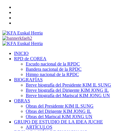
Saltar
Twitter
al
YouTube
contenido
Telegram
Facebook
Menú
primario
INICIO
RPD de COREA
Escudo nacional de la RPDC
Bandera nacional de la RPDC
Himno nacional de la RPDC
BIOGRAFÍAS
Breve biografía del Presidente KIM IL SUNG
Breve biografía del Dirigente KIM JONG IL
Breve biografía del Mariscal KIM JONG UN
OBRAS
Obras del Presidente KIM IL SUNG
Obras del Dirigente KIM JONG IL
Obras del Mariscal KIM JONG UN
GRUPO DE ESTUDIO DE LA IDEA JUCHE
ARTÍCULOS