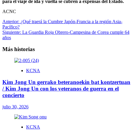
para el viaje de ida y vuelta se cubren a expensas del Estado.
ACNC
Navegación
Anterior:
¿Qué traerá la Cumbre Japón-Francia a la región Asia-
Pacífico?
de
Siguiente:
La Guardia Roja Obrero-Campesina de Corea cumple 64
entradas
años
Más historias
KCNA
Kim Jong Un gerrako beteranoekin bat kontzertuan
/ Kim Jong Un con los veteranos de guerra en el
concierto
julio 30, 2026
KCNA