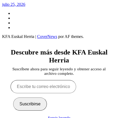
julio 25, 2026
Twitter
YouTube
Telegram
Facebook
KFA Euskal Herria
|
CoverNews
por AF themes.
Descubre más desde KFA Euskal
Herria
Suscríbete ahora para seguir leyendo y obtener acceso al
archivo completo.
Escribe
tu
correo
electrónico…
Suscribirse
Seguir leyendo