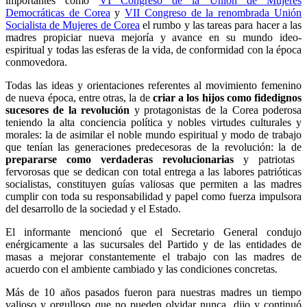
importantes como
VI Congreso de la Unión de Mujeres
Democráticas de Corea
y
VII Congreso de la renombrada Unión
Socialista de Mujeres de Corea
el rumbo y las tareas para hacer a las
madres propiciar nueva mejoría y avance en su mundo ideo-
espiritual y todas las esferas de la vida, de conformidad con la época
conmovedora.
Todas las ideas y orientaciones referentes al movimiento femenino
de nueva época, entre otras, la de
criar a los hijos como fidedignos
sucesores de la revolución
y protagonistas de la Corea poderosa
teniendo la alta conciencia política y nobles virtudes culturales y
morales: la de asimilar el noble mundo espiritual y modo de trabajo
que tenían las generaciones predecesoras de la revolución: la de
prepararse como verdaderas revolucionarias
y patriotas
fervorosas que se dedican con total entrega a las labores patrióticas
socialistas, constituyen guías valiosas que permiten a las madres
cumplir con toda su responsabilidad y papel como fuerza impulsora
del desarrollo de la sociedad y el Estado.
El informante mencionó que el Secretario General condujo
enérgicamente a las sucursales del Partido y de las entidades de
masas a mejorar constantemente el trabajo con las madres de
acuerdo con el ambiente cambiado y las condiciones concretas.
Más de 10 años pasados fueron para nuestras madres un tiempo
valioso y orgulloso que no pueden olvidar nunca, dijo y continuó