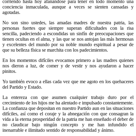
corriendo hasta hoy afanándose para tener en todo momento una
conciencia inmaculada, aunque a veces se sienten cansadas y
agotadas.
No son sino ustedes, las amadas madres de nuestra patria, las
personas fuertes que siempre superan dificultades con la risa
sencilla, padeciendo a escondidas un sinfín de preocupaciones que
tienen ocultas en el alma, y las que se nos antojan las más hermosas
y excelentes del mundo por su noble mundo espiritual a pesar de
que su belleza física se marchita con los padecimientos.
En los momentos difíciles evocamos primero a las madres quienes
nos dieron a luz, de comer y de vestir y nos ayudaron a hacer
pinitos.
Yo también evoco a ellas cada vez que me agoto en los quehaceres
del Partido y Estado.
La entereza con que asumen cualquier trabajo duro por el
crecimiento de los hijos me ha alentado e impulsado constantemente.
La confianza que depositan en nuestro Partido aun en las situaciones
difíciles, así como el coraje y la abnegación con que consagran la
vida a la eterna prosperidad de la patria me han enseñado el deber de
no claudicar bajo ningún concepto y me han infundido el
inenarrable e ilimitado sentido de responsabilidad y ánimo.