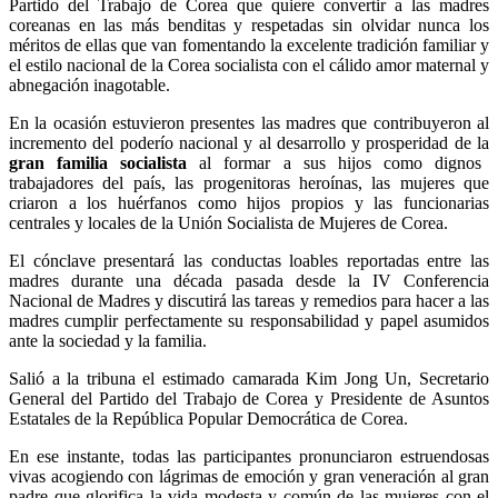
Partido del Trabajo de Corea que quiere convertir a las madres
coreanas en las más benditas y respetadas sin olvidar nunca los
méritos de ellas que van fomentando la excelente tradición familiar y
el estilo nacional de la Corea socialista con el cálido amor maternal y
abnegación inagotable.
En la ocasión estuvieron presentes las madres que contribuyeron al
incremento del poderío nacional y al desarrollo y prosperidad de la
gran familia socialista
al formar a sus hijos como dignos
trabajadores del país, las progenitoras heroínas, las mujeres que
criaron a los huérfanos como hijos propios y las funcionarias
centrales y locales de la Unión Socialista de Mujeres de Corea.
El cónclave presentará las conductas loables reportadas entre las
madres durante una década pasada desde la IV Conferencia
Nacional de Madres y discutirá las tareas y remedios para hacer a las
madres cumplir perfectamente su responsabilidad y papel asumidos
ante la sociedad y la familia.
Salió a la tribuna el estimado camarada
Kim Jong Un
, Secretario
General del Partido del Trabajo de Corea y Presidente de Asuntos
Estatales de la República Popular Democrática de Corea.
En ese instante, todas las participantes pronunciaron estruendosas
vivas acogiendo con lágrimas de emoción y gran veneración al gran
padre que glorifica la vida modesta y común de las mujeres con el