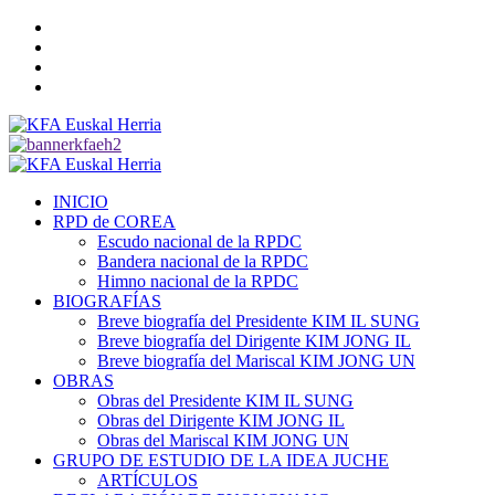
Saltar
Twitter
al
YouTube
contenido
Telegram
Facebook
Menú
primario
INICIO
RPD de COREA
Escudo nacional de la RPDC
Bandera nacional de la RPDC
Himno nacional de la RPDC
BIOGRAFÍAS
Breve biografía del Presidente KIM IL SUNG
Breve biografía del Dirigente KIM JONG IL
Breve biografía del Mariscal KIM JONG UN
OBRAS
Obras del Presidente KIM IL SUNG
Obras del Dirigente KIM JONG IL
Obras del Mariscal KIM JONG UN
GRUPO DE ESTUDIO DE LA IDEA JUCHE
ARTÍCULOS