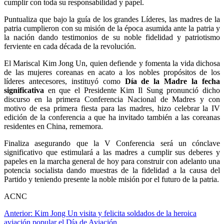
cumplir con toda su responsabilidad y papel.
Puntualiza que bajo la guía de los grandes Líderes, las madres de la
patria cumplieron con su misión de la época asumida ante la patria y
la nación dando testimonios de su noble fidelidad y patriotismo
ferviente en cada década de la revolución.
El Mariscal
Kim Jong Un
, quien defiende y fomenta la vida dichosa
de las mujeres coreanas en acato a los nobles propósitos de los
líderes antecesores, instituyó como
Día de la Madre la fecha
significativa
en que el Presidente
Kim Il Sung
pronunció dicho
discurso en la primera Conferencia Nacional de Madres y con
motivo de esa primera fiesta para las madres, hizo celebrar la IV
edición de la conferencia a que ha invitado también a las coreanas
residentes en China, rememora.
Finaliza asegurando que la V Conferencia será un cónclave
significativo que estimulará a las madres a cumplir sus deberes y
papeles en la marcha general de hoy para construir con adelanto una
potencia socialista dando muestras de la fidelidad a la causa del
Partido y teniendo presente la noble misión por el futuro de la patria.
ACNC
Navegación
Anterior:
Kim Jong Un visita y felicita soldados de la heroica
aviación popular el Día de Aviación