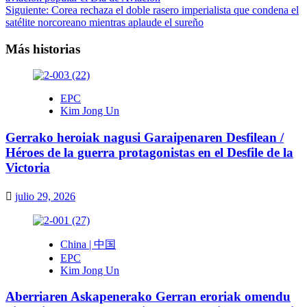
de
Siguiente:
Corea rechaza el doble rasero imperialista que condena el
entradas
satélite norcoreano mientras aplaude el sureño
Más historias
EPC
Kim Jong Un
Gerrako heroiak nagusi Garaipenaren Desfilean /
Héroes de la guerra protagonistas en el Desfile de la
Victoria
julio 29, 2026
China | 中国
EPC
Kim Jong Un
Aberriaren Askapenerako Gerran eroriak omendu