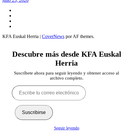
julio 25, 2026
Twitter
YouTube
Telegram
Facebook
KFA Euskal Herria
|
CoverNews
por AF themes.
Descubre más desde KFA Euskal
Herria
Suscríbete ahora para seguir leyendo y obtener acceso al
archivo completo.
Escribe
tu
correo
electrónico…
Suscribirse
Seguir leyendo