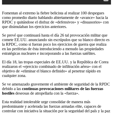
Fomentan al extremo la fiebre belicista al realizar 100 despegues
como promedio diario hablando abiertamente de «avance» hacia la
RPDC y quitándose el disfraz de «defensivos» y «disuasorios» con
que disimulaban los ejercicios anteriores.
Se prevé que continuará hasta el día 26 tal provocación militar que
comete EE.UU. anunciando sin escrúpulos que su blanco directo es
la RPDC, como si fueran poco los ejercicios de guerra que realiza
en las periferias de ésta introduciendo a menudo las propiedades
estratégicas nucleares e incorporando a las fuerzas satélites.
El día 18, las tropas especiales de EE.UU. y la República de Corea
realizaron el «ejercicio combinado de infiltración aérea» con el
objetivo de «eliminar el blanco definido» al penetrar rápido en
cualquier zona.
Se ve amenazado gravemente el ambiente de seguridad de la RPDC
debido a las
continuas provocaciones militares de las fuerzas
hostiles
deseosas de atropellarla con la «fuerza».
Esta realidad intolerable urge consolidar de manera más
predominante y acelerada las fuerzas armadas elite, capaces de
controlar con iniciativa la situación por la seguridad del país y la paz