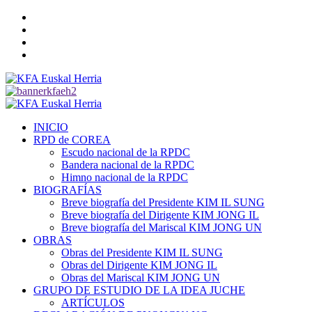
Saltar
Twitter
al
YouTube
contenido
Telegram
Facebook
Menú
primario
INICIO
RPD de COREA
Escudo nacional de la RPDC
Bandera nacional de la RPDC
Himno nacional de la RPDC
BIOGRAFÍAS
Breve biografía del Presidente KIM IL SUNG
Breve biografía del Dirigente KIM JONG IL
Breve biografía del Mariscal KIM JONG UN
OBRAS
Obras del Presidente KIM IL SUNG
Obras del Dirigente KIM JONG IL
Obras del Mariscal KIM JONG UN
GRUPO DE ESTUDIO DE LA IDEA JUCHE
ARTÍCULOS