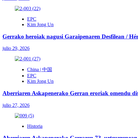
EPC
Kim Jong Un
Gerrako heroiak nagusi Garaipenaren Desfilean / Héroe
julio 29, 2026
China | 中国
EPC
Kim Jong Un
Aberriaren Askapenerako Gerran eroriak omendu ditu
julio 27, 2026
Historia
Aberriaren Askapenerako Gerraren 73. urteurrenean, 