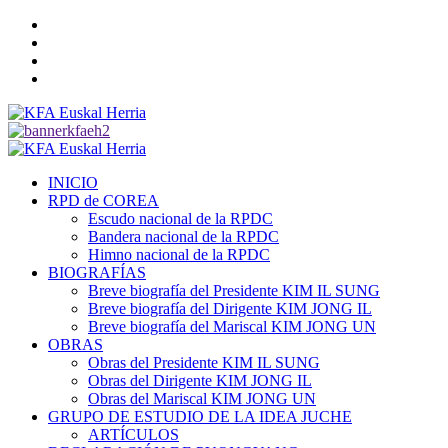
Saltar
Twitter
al
YouTube
contenido
Telegram
Facebook
Menú
primario
INICIO
RPD de COREA
Escudo nacional de la RPDC
Bandera nacional de la RPDC
Himno nacional de la RPDC
BIOGRAFÍAS
Breve biografía del Presidente KIM IL SUNG
Breve biografía del Dirigente KIM JONG IL
Breve biografía del Mariscal KIM JONG UN
OBRAS
Obras del Presidente KIM IL SUNG
Obras del Dirigente KIM JONG IL
Obras del Mariscal KIM JONG UN
GRUPO DE ESTUDIO DE LA IDEA JUCHE
ARTÍCULOS