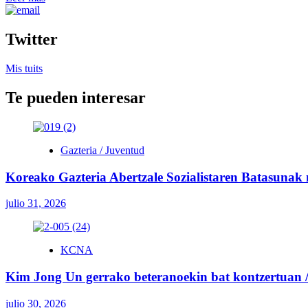
más
sobre
Kim
Twitter
Jong
Un
Mis tuits
recorre
la
Te pueden interesar
comuna
de
Kangbuk,
reconstruida
tras
Gazteria / Juventud
el
tifón
Koreako Gazteria Abertzale Sozialistaren Batasunak
julio 31, 2026
KCNA
Kim Jong Un gerrako beteranoekin bat kontzertuan / 
julio 30, 2026