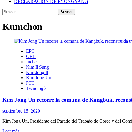
DECLARACIÓN DE PYONGYANG
Buscar:
Kumchon
EPC
GEIJ
Juche
Kim Il Sung
Kim Jong Il
Kim Jong Un
PTC
Tecnología
Kim Jong Un recorre la comuna de Kangbuk, reconstru
septiembre 15, 2020
Kim Jong Un, Presidente del Partido del Trabajo de Corea y del Comi
Leer
Leer más