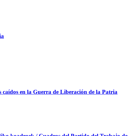
ia
aídos en la Guerra de Liberación de la Patria
iko koadroek / Cuadros del Partido del Trabajo de