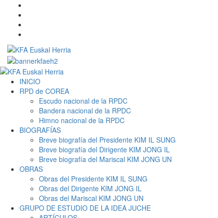
Saltar
Twitter
al
YouTube
contenido
Telegram
Facebook
Menú
primario
INICIO
RPD de COREA
Escudo nacional de la RPDC
Bandera nacional de la RPDC
Himno nacional de la RPDC
BIOGRAFÍAS
Breve biografía del Presidente KIM IL SUNG
Breve biografía del Dirigente KIM JONG IL
Breve biografía del Mariscal KIM JONG UN
OBRAS
Obras del Presidente KIM IL SUNG
Obras del Dirigente KIM JONG IL
Obras del Mariscal KIM JONG UN
GRUPO DE ESTUDIO DE LA IDEA JUCHE
ARTÍCULOS