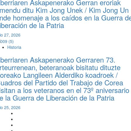
berriaren Askapenerako Gerran eroriak
mendu ditu Kim Jong Unek / Kim Jong Un
inde homenaje a los caídos en la Guerra d
iberación de la Patria
lio 27, 2026
Historia
berriaren Askapenerako Gerraren 73.
rteurrenean, beteranoak bisitatu dituzte
oreako Langileen Alderdiko koadroek /
uadros del Partido del Trabajo de Corea
isitan a los veteranos en el 73º aniversario
e la Guerra de Liberación de la Patria
lio 25, 2026
Twitter
YouTube
Telegram
Facebook