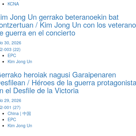
KCNA
im Jong Un gerrako beteranoekin bat
ontzertuan / Kim Jong Un con los veteran
e guerra en el concierto
lio 30, 2026
EPC
Kim Jong Un
errako heroiak nagusi Garaipenaren
esfilean / Héroes de la guerra protagonist
n el Desfile de la Victoria
lio 29, 2026
China | 中国
EPC
Kim Jong Un