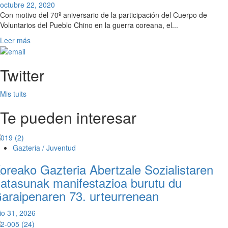
octubre 22, 2020
Con motivo del 70º aniversario de la participación del Cuerpo de
Voluntarios del Pueblo Chino en la guerra coreana, el...
Leer
Leer más
más
sobre
Twitter
Kim
Jong
Un
Mis tuits
visita
el
Te pueden interesar
cementerio
de
mártires
Gazteria / Juventud
chinos
participantes
oreako Gazteria Abertzale Sozialistaren
en
atasunak manifestazioa burutu du
la
araipenaren 73. urteurrenean
guerra
coreana
lio 31, 2026