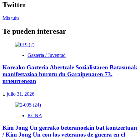
Celebran
Twitter
el
Día
Mis tuits
de
la
Te pueden interesar
Fundación
de
Corea
ante
el
Gazteria / Juventud
Mausoleo
de
Koreako Gazteria Abertzale Sozialistaren Batasunak
Tangun
manifestazioa burutu du Garaipenaren 73.
urteurrenean
julio 31, 2026
KCNA
Kim Jong Un gerrako beteranoekin bat kontzertuan
/ Kim Jong Un con los veteranos de guerra en el