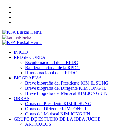
Saltar
Twitter
al
YouTube
contenido
Telegram
Facebook
Menú
primario
INICIO
RPD de COREA
Escudo nacional de la RPDC
Bandera nacional de la RPDC
Himno nacional de la RPDC
BIOGRAFÍAS
Breve biografía del Presidente KIM IL SUNG
Breve biografía del Dirigente KIM JONG IL
Breve biografía del Mariscal KIM JONG UN
OBRAS
Obras del Presidente KIM IL SUNG
Obras del Dirigente KIM JONG IL
Obras del Mariscal KIM JONG UN
GRUPO DE ESTUDIO DE LA IDEA JUCHE
ARTÍCULOS