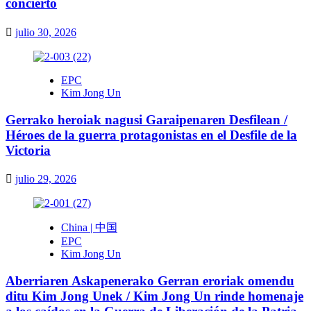
concierto
julio 30, 2026
EPC
Kim Jong Un
Gerrako heroiak nagusi Garaipenaren Desfilean /
Héroes de la guerra protagonistas en el Desfile de la
Victoria
julio 29, 2026
China | 中国
EPC
Kim Jong Un
Aberriaren Askapenerako Gerran eroriak omendu
ditu Kim Jong Unek / Kim Jong Un rinde homenaje