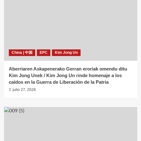
China | 中国
EPC
Kim Jong Un
Aberriaren Askapenerako Gerran eroriak omendu ditu
Kim Jong Unek / Kim Jong Un rinde homenaje a los
caídos en la Guerra de Liberación de la Patria
julio 27, 2026