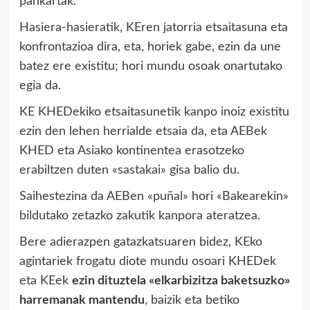
pankartak.
Hasiera-hasieratik, KEren jatorria etsaitasuna eta
konfrontazioa dira, eta, horiek gabe, ezin da une
batez ere existitu; hori mundu osoak onartutako
egia da.
KE KHEDekiko etsaitasunetik kanpo inoiz existitu
ezin den lehen herrialde etsaia da, eta AEBek
KHED eta Asiako kontinentea erasotzeko
erabiltzen duten «sastakai» gisa balio du.
Saihestezina da AEBen «puñal» hori «Bakearekin»
bildutako zetazko zakutik kanpora ateratzea.
Bere adierazpen gatazkatsuaren bidez, KEko
agintariek frogatu diote mundu osoari KHEDek
eta KEek
ezin dituztela «elkarbizitza baketsuzko»
harremanak mantendu
, baizik eta betiko