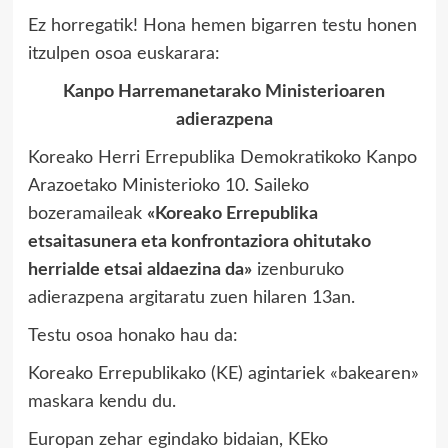
Ez horregatik! Hona hemen bigarren testu honen
itzulpen osoa euskarara:
Kanpo Harremanetarako Ministerioaren
adierazpena
Koreako Herri Errepublika Demokratikoko Kanpo
Arazoetako Ministerioko 10. Saileko
bozeramaileak
«Koreako Errepublika
etsaitasunera eta konfrontaziora ohitutako
herrialde etsai aldaezina da»
izenburuko
adierazpena argitaratu zuen hilaren 13an.
Testu osoa honako hau da:
Koreako Errepublikako (KE) agintariek «bakearen»
maskara kendu du.
Europan zehar egindako bidaian, KEko