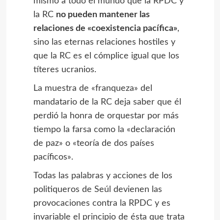
mismo a todo el mundo que la RPDC y
la RC
no pueden mantener las
relaciones de «coexistencia pacífica»
,
sino las eternas relaciones hostiles y
que la RC es el cómplice igual que los
títeres ucranios.
La muestra de «franqueza» del
mandatario de la RC deja saber que él
perdió la honra de orquestar por más
tiempo la farsa como la «declaración
de paz» o «teoría de dos países
pacíficos».
Todas las palabras y acciones de los
politiqueros de Seúl devienen las
provocaciones contra la RPDC y es
invariable el principio de ésta que trata