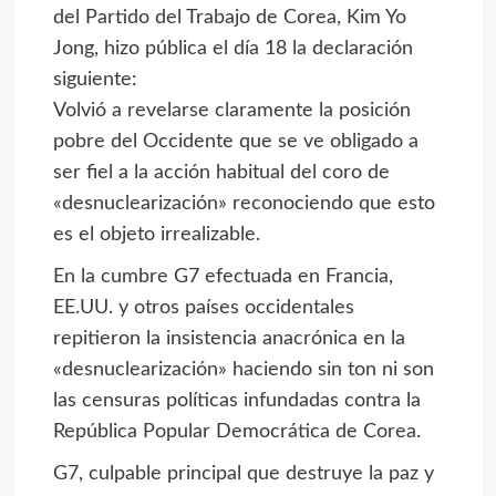
del Partido del Trabajo de Corea, Kim Yo
Jong, hizo pública el día 18 la declaración
siguiente:
Volvió a revelarse claramente la posición
pobre del Occidente que se ve obligado a
ser fiel a la acción habitual del coro de
«desnuclearización» reconociendo que esto
es el objeto irrealizable.
En la cumbre G7 efectuada en Francia,
EE.UU. y otros países occidentales
repitieron la insistencia anacrónica en la
«desnuclearización» haciendo sin ton ni son
las censuras políticas infundadas contra la
República Popular Democrática de Corea.
G7, culpable principal que destruye la paz y