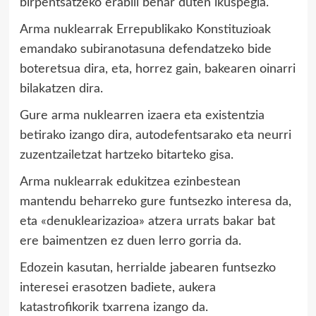
birpentsatzeko erabili behar duten ikuspegia.
Arma nuklearrak Errepublikako Konstituzioak
emandako subiranotasuna defendatzeko bide
boteretsua dira, eta, horrez gain, bakearen oinarri
bilakatzen dira.
Gure arma nuklearren izaera eta existentzia
betirako izango dira, autodefentsarako eta neurri
zuzentzailetzat hartzeko bitarteko gisa.
Arma nuklearrak edukitzea ezinbestean
mantendu beharreko gure funtsezko interesa da,
eta «denuklearizazioa» atzera urrats bakar bat
ere baimentzen ez duen lerro gorria da.
Edozein kasutan, herrialde jabearen funtsezko
interesei erasotzen badiete, aukera
katastrofikorik txarrena izango da.