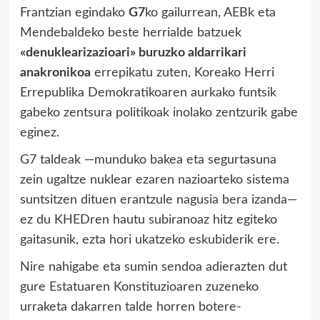
Frantzian egindako
G7
ko gailurrean, AEBk eta
Mendebaldeko beste herrialde batzuek
«denuklearizazioari» buruzko aldarrikari
anakronikoa
errepikatu zuten, Koreako Herri
Errepublika Demokratikoaren aurkako funtsik
gabeko zentsura politikoak inolako zentzurik gabe
eginez.
G7 taldeak —munduko bakea eta segurtasuna
zein ugaltze nuklear ezaren nazioarteko sistema
suntsitzen dituen erantzule nagusia bera izanda—
ez du KHEDren hautu subiranoaz hitz egiteko
gaitasunik, ezta hori ukatzeko eskubiderik ere.
Nire nahigabe eta sumin sendoa adierazten dut
gure Estatuaren Konstituzioaren zuzeneko
urraketa dakarren talde horren botere-