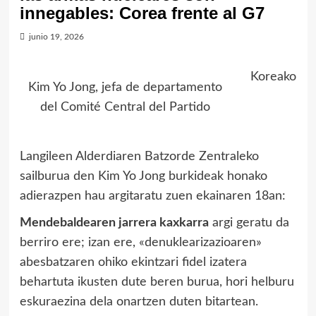
innegables: Corea frente al G7
junio 19, 2026
Koreako
Kim Yo Jong, jefa de departamento
del Comité Central del Partido
Langileen Alderdiaren Batzorde Zentraleko
sailburua den Kim Yo Jong burkideak honako
adierazpen hau argitaratu zuen ekainaren 18an:
Mendebaldearen jarrera kaxkarra
argi geratu da
berriro ere; izan ere, «denuklearizazioaren»
abesbatzaren ohiko ekintzari fidel izatera
behartuta ikusten dute beren burua, hori helburu
eskuraezina dela onartzen duten bitartean.