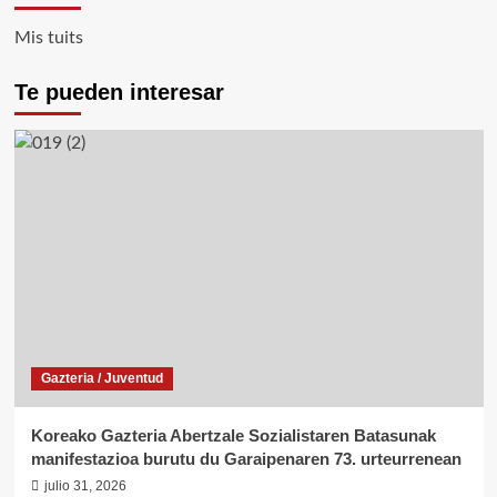
Mis tuits
Te pueden interesar
Gazteria / Juventud
Koreako Gazteria Abertzale Sozialistaren Batasunak
manifestazioa burutu du Garaipenaren 73. urteurrenean
julio 31, 2026