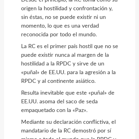
origen la hostilidad y confrontación y,
sin éstas, no se puede existir ni un
momento, lo que es una verdad
reconocida por todo el mundo.
La RC es el primer país hostil que no se
puede existir nunca al margen de la
hostilidad a la RPDC y sirve de un
«puñal» de EE.UU. para la agresión a la
RPDC y al continente asiático.
Resulta inevitable que este «puñal» de
EE.UU. asoma del saco de seda
empaquetado con la «Paz».
Mediante su declaración conflictiva, el
mandatario de la RC demostró por sí