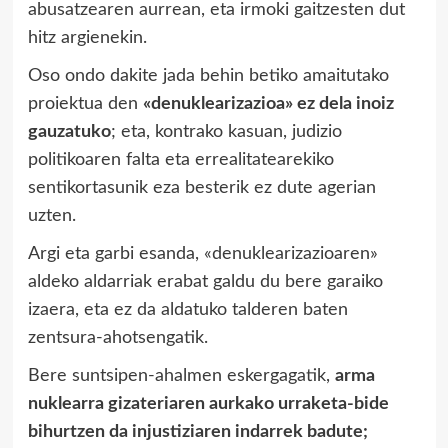
abusatzearen aurrean, eta irmoki gaitzesten dut
hitz argienekin.
Oso ondo dakite jada behin betiko amaitutako
proiektua den
«denuklearizazioa» ez dela inoiz
gauzatuko
; eta, kontrako kasuan, judizio
politikoaren falta eta errealitatearekiko
sentikortasunik eza besterik ez dute agerian
uzten.
Argi eta garbi esanda, «denuklearizazioaren»
aldeko aldarriak erabat galdu du bere garaiko
izaera, eta ez da aldatuko talderen baten
zentsura-ahotsengatik.
Bere suntsipen-ahalmen eskergagatik,
arma
nuklearra gizateriaren aurkako urraketa-bide
bihurtzen da injustiziaren indarrek badute;