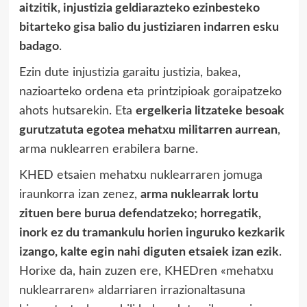
aitzitik, injustizia geldiarazteko ezinbesteko
bitarteko gisa balio du justiziaren indarren esku
badago
.
Ezin dute injustizia garaitu justizia, bakea,
nazioarteko ordena eta printzipioak goraipatzeko
ahots hutsarekin. Eta
ergelkeria litzateke besoak
gurutzatuta egotea mehatxu militarren aurrean
,
arma nuklearren erabilera barne.
KHED etsaien mehatxu nuklearraren jomuga
iraunkorra izan zenez,
arma nuklearrak lortu
zituen bere burua defendatzeko; horregatik,
inork ez du tramankulu horien inguruko kezkarik
izango, kalte egin nahi diguten etsaiek izan ezik
.
Horixe da, hain zuzen ere, KHEDren «mehatxu
nuklearraren» aldarriaren irrazionaltasuna