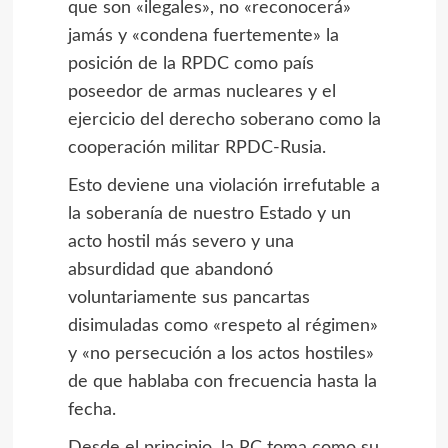
que son «ilegales», no «reconocerá»
jamás y «condena fuertemente» la
posición de la RPDC como país
poseedor de armas nucleares y el
ejercicio del derecho soberano como la
cooperación militar RPDC-Rusia.
Esto deviene una violación irrefutable a
la soberanía de nuestro Estado y un
acto hostil más severo y una
absurdidad que abandonó
voluntariamente sus pancartas
disimuladas como «respeto al régimen»
y «no persecución a los actos hostiles»
de que hablaba con frecuencia hasta la
fecha.
Desde el principio, la RC toma como su