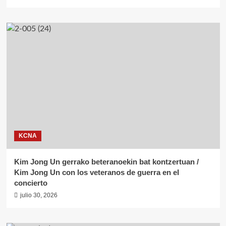
KCNA
Kim Jong Un gerrako beteranoekin bat kontzertuan /
Kim Jong Un con los veteranos de guerra en el
concierto
julio 30, 2026