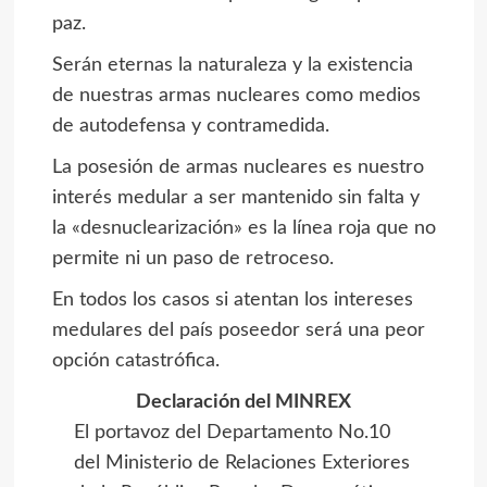
paz.
Serán eternas la naturaleza y la existencia
de nuestras armas nucleares como medios
de autodefensa y contramedida.
La posesión de armas nucleares es nuestro
interés medular a ser mantenido sin falta y
la «desnuclearización» es la línea roja que no
permite ni un paso de retroceso.
En todos los casos si atentan los intereses
medulares del país poseedor será una peor
opción catastrófica.
Declaración del MINREX
El portavoz del Departamento No.10
del Ministerio de Relaciones Exteriores