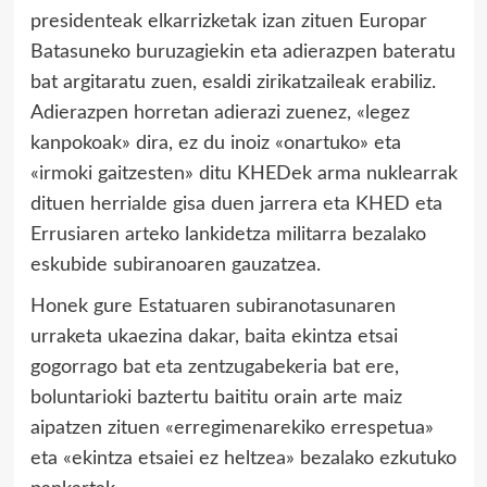
presidenteak elkarrizketak izan zituen Europar
Batasuneko buruzagiekin eta adierazpen bateratu
bat argitaratu zuen, esaldi zirikatzaileak erabiliz.
Adierazpen horretan adierazi zuenez, «legez
kanpokoak» dira, ez du inoiz «onartuko» eta
«irmoki gaitzesten» ditu KHEDek arma nuklearrak
dituen herrialde gisa duen jarrera eta KHED eta
Errusiaren arteko lankidetza militarra bezalako
eskubide subiranoaren gauzatzea.
Honek gure Estatuaren subiranotasunaren
urraketa ukaezina dakar, baita ekintza etsai
gogorrago bat eta zentzugabekeria bat ere,
boluntarioki baztertu baititu orain arte maiz
aipatzen zituen «erregimenarekiko errespetua»
eta «ekintza etsaiei ez heltzea» bezalako ezkutuko