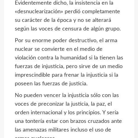
Evidentemente dicho, la insistencia en la
«desnuclearización» perdió completamente
su carácter de la época y no se alterará
según las voces de censura de algún grupo.
Por su enorme poder destructivo, el arma
nuclear se convierte en el medio de
violación contra la humanidad si la tienen las
fuerzas de injusticia, pero sirve de un medio
imprescindible para frenar la injusticia si la
poseen las fuerzas de justicia.
No pueden vencer la injusticia sólo con las
voces de preconizar la justicia, la paz, el
orden internacional y los principios. Y sería
una tontería estar con brazos cruzados ante
las amenazas militares incluso el uso de