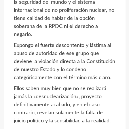
la seguridad del mundo y el sistema
internacional de no proliferación nuclear, no
tiene calidad de hablar de la opción
soberana de la RPDC ni el derecho a
negarlo.
Expongo el fuerte descontento y lástima al
abuso de autoridad de ese grupo que
deviene la violación directa a la Constitución
de nuestro Estado y lo condeno
categóricamente con el término más claro.
Ellos saben muy bien que no se realizará
jamás la «desnuclearización», proyecto
definitivamente acabado, y en el caso
contrario, revelan solamente la falta de
juicio político y la sensibilidad a la realidad.