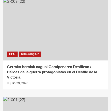
EPC
Kim Jong Un
Gerrako heroiak nagusi Garaipenaren Desfilean /
Héroes de la guerra protagonistas en el Desfile de la
Victoria
julio 29, 2026