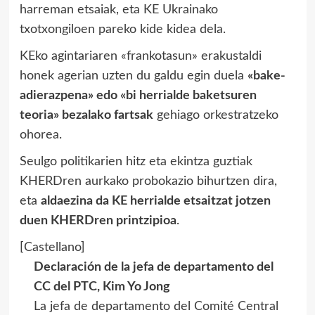
harreman etsaiak, eta KE Ukrainako
txotxongiloen pareko kide kidea dela.
KEko agintariaren «frankotasun» erakustaldi
honek agerian uzten du galdu egin duela
«bake-
adierazpena» edo «bi herrialde baketsuren
teoria» bezalako fartsak
gehiago orkestratzeko
ohorea.
Seulgo politikarien hitz eta ekintza guztiak
KHERDren aurkako probokazio bihurtzen dira,
eta
aldaezina da KE herrialde etsaitzat jotzen
duen KHERDren printzipioa
.
[Castellano]
Declaración de la jefa de departamento del
CC del PTC, Kim Yo Jong
La jefa de departamento del Comité Central