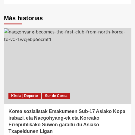
Más historias
Kirola | Deporte
Sur de Corea
Korea sozialistak Emakumeen Sub-17 Asiako Kopa
irabazi, eta Naegohyang-ek eta Koreako
Errepublikako Suwon garaitu du Asiako
Txapeldunen Ligan