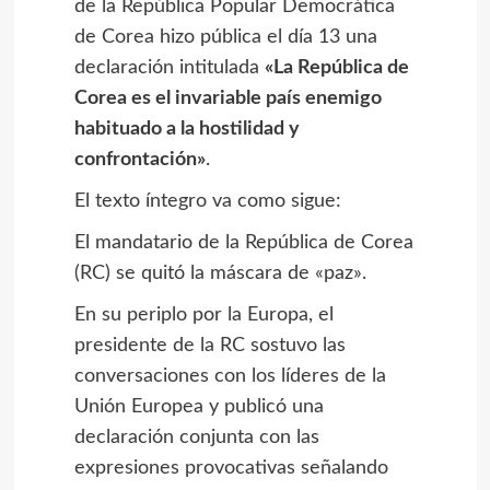
de la República Popular Democrática
de Corea hizo pública el día 13 una
declaración intitulada
«La República de
Corea es el invariable país enemigo
habituado a la hostilidad y
confrontación»
.
El texto íntegro va como sigue:
El mandatario de la República de Corea
(RC) se quitó la máscara de «paz».
En su periplo por la Europa, el
presidente de la RC sostuvo las
conversaciones con los líderes de la
Unión Europea y publicó una
declaración conjunta con las
expresiones provocativas señalando