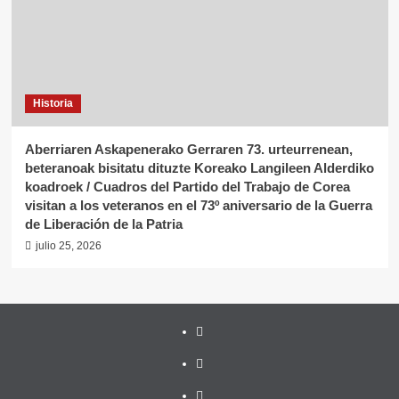
Historia
Aberriaren Askapenerako Gerraren 73. urteurrenean,
beteranoak bisitatu dituzte Koreako Langileen Alderdiko
koadroek / Cuadros del Partido del Trabajo de Corea
visitan a los veteranos en el 73º aniversario de la Guerra
de Liberación de la Patria
julio 25, 2026
Twitter
YouTube
Telegram