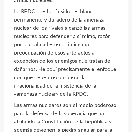
armas nucleares.
La RPDC que había sido del blanco
permanente y duradero de la amenaza
nuclear de los rivales alcanzó las armas
nucleares para defender a sí mimo, razón
por la cual nadie tendrá ninguna
preocupación de esos artefactos a
excepción de los enemigos que tratan de
dañarnos. He aquí precisamente el enfoque
con que deben reconsiderar la
irracionalidad de la insistencia de la
«amenaza nuclear» de la RPDC.
Las armas nucleares son el medio poderoso
para la defensa de la soberanía que ha
atribuido la Constitución de la República y
además devienen la piedra angular para la