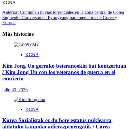
KCNA
Navegación
Anterior:
Continúan lluvias torrenciales en la zona central de Corea
Siguiente:
Conversan en Pyongyang parlamentarios de Corea y
de
Europa
entradas
Más historias
KCNA
Kim Jong Un gerrako beteranoekin bat kontzertuan
/ Kim Jong Un con los veteranos de guerra en el
concierto
julio 30, 2026
KCNA
Korea Sozialistak ez du bere estatus nuklearra
aldatuko kanpoko adierazpenengatik / Corea