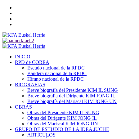
Saltar
Twitter
al
YouTube
contenido
Telegram
Facebook
Menú
primario
INICIO
RPD de COREA
Escudo nacional de la RPDC
Bandera nacional de la RPDC
Himno nacional de la RPDC
BIOGRAFÍAS
Breve biografía del Presidente KIM IL SUNG
Breve biografía del Dirigente KIM JONG IL
Breve biografía del Mariscal KIM JONG UN
OBRAS
Obras del Presidente KIM IL SUNG
Obras del Dirigente KIM JONG IL
Obras del Mariscal KIM JONG UN
GRUPO DE ESTUDIO DE LA IDEA JUCHE
ARTÍCULOS