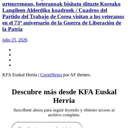
urteurrenean, beteranoak bisitatu dituzte Koreako
Langileen Alderdiko koadroek / Cuadros del
Partido del Trabajo de Corea visitan a los veteranos
en el 73º aniversario de la Guerra de Liberación de
la Patria
julio 25, 2026
Twitter
YouTube
Telegram
Facebook
KFA Euskal Herria
|
CoverNews
por AF themes.
Descubre más desde KFA Euskal
Herria
Suscríbete ahora para seguir leyendo y obtener acceso al
archivo completo.
Escribe