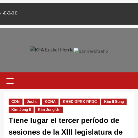
Saltar
Twitter
YouTube
Telegram
Facebook
al
contenido
Menú
primario
CDN
Juche
KCNA
KHED DPRK RPDC
Kim Il Sung
Kim Jong Il
Kim Jong Un
Tiene lugar el tercer período de
sesiones de la XIII legislatura de