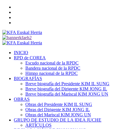
Saltar
Twitter
al
YouTube
contenido
Telegram
Facebook
Menú
primario
INICIO
RPD de COREA
Escudo nacional de la RPDC
Bandera nacional de la RPDC
Himno nacional de la RPDC
BIOGRAFÍAS
Breve biografía del Presidente KIM IL SUNG
Breve biografía del Dirigente KIM JONG IL
Breve biografía del Mariscal KIM JONG UN
OBRAS
Obras del Presidente KIM IL SUNG
Obras del Dirigente KIM JONG IL
Obras del Mariscal KIM JONG UN
GRUPO DE ESTUDIO DE LA IDEA JUCHE
ARTÍCULOS