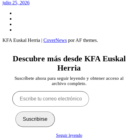
julio 25, 2026
Twitter
YouTube
Telegram
Facebook
KFA Euskal Herria
|
CoverNews
por AF themes.
Descubre más desde KFA Euskal
Herria
Suscríbete ahora para seguir leyendo y obtener acceso al
archivo completo.
Escribe
tu
correo
electrónico…
Suscribirse
Seguir leyendo