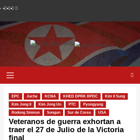
Saltar
Twitter
YouTube
Telegram
Facebook
al
contenido
Menú
primario
EPC
Juche
KCNA
KHED DPRK RPDC
Kim Il Sung
Kim Jong Il
Kim Jong Un
PTC
Pyongyang
Rodong Sinmun
Songun
Sur de Corea
USA
Veteranos de guerra exhortan a
traer el 27 de Julio de la Victoria
final