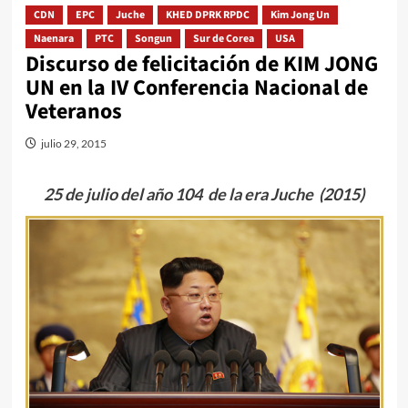
CDN
EPC
Juche
KHED DPRK RPDC
Kim Jong Un
Naenara
PTC
Songun
Sur de Corea
USA
Discurso de felicitación de KIM JONG
UN en la IV Conferencia Nacional de
Veteranos
julio 29, 2015
25 de julio del año 104 de la era Juche (2015)