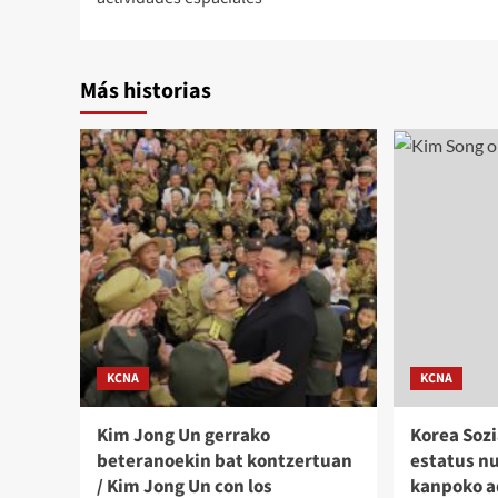
entradas
Más historias
KCNA
KCNA
Kim Jong Un gerrako
Korea Sozi
beteranoekin bat kontzertuan
estatus n
/ Kim Jong Un con los
kanpoko a