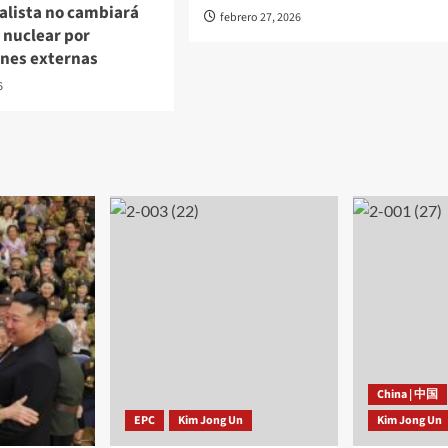
alista no cambiará
febrero 27, 2026
 nuclear por
ones externas
6
China | 中国
EPC
Kim Jong Un
Kim Jong Un