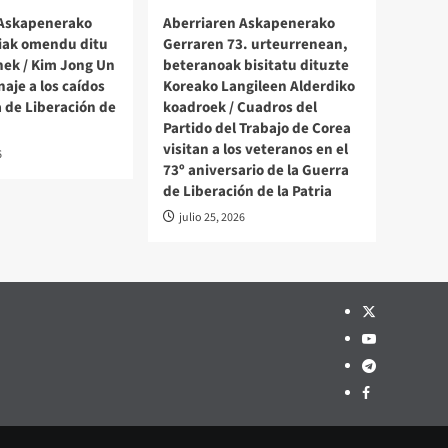
 Askapenerako
Aberriaren Askapenerako
iak omendu ditu
Gerraren 73. urteurrenean,
ek / Kim Jong Un
beteranoak bisitatu dituzte
aje a los caídos
Koreako Langileen Alderdiko
a de Liberación de
koadroek / Cuadros del
Partido del Trabajo de Corea
visitan a los veteranos en el
6
73º aniversario de la Guerra
de Liberación de la Patria
julio 25, 2026
Twitter
YouTube
Telegram
Facebook