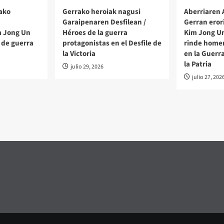
ako
Gerrako heroiak nagusi
Aberriaren
Garaipenaren Desfilean /
Gerran eror
m Jong Un
Héroes de la guerra
Kim Jong Un
 de guerra
protagonistas en el Desfile de
rinde homen
la Victoria
en la Guerr
la Patria
julio 29, 2026
julio 27, 202