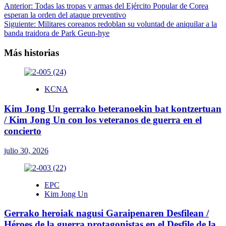
Navegación
Anterior:
Todas las tropas y armas del Ejército Popular de Corea
esperan la orden del ataque preventivo
de
Siguiente:
Militares coreanos redoblan su voluntad de aniquilar a la
entradas
banda traidora de Park Geun-hye
Más historias
KCNA
Kim Jong Un gerrako beteranoekin bat kontzertuan
/ Kim Jong Un con los veteranos de guerra en el
concierto
julio 30, 2026
EPC
Kim Jong Un
Gerrako heroiak nagusi Garaipenaren Desfilean /
Héroes de la guerra protagonistas en el Desfile de la