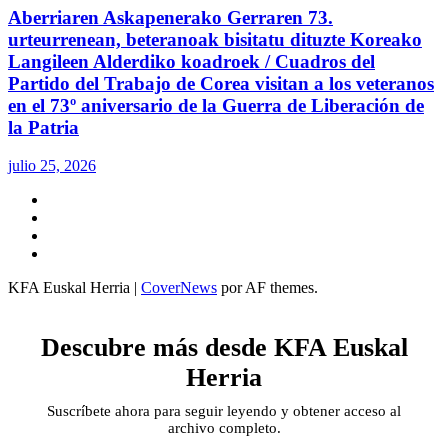
Aberriaren Askapenerako Gerraren 73.
urteurrenean, beteranoak bisitatu dituzte Koreako
Langileen Alderdiko koadroek / Cuadros del
Partido del Trabajo de Corea visitan a los veteranos
en el 73º aniversario de la Guerra de Liberación de
la Patria
julio 25, 2026
Twitter
YouTube
Telegram
Facebook
KFA Euskal Herria
|
CoverNews
por AF themes.
Descubre más desde KFA Euskal
Herria
Suscríbete ahora para seguir leyendo y obtener acceso al
archivo completo.