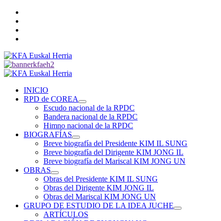
Saltar
Twitter
al
YouTube
contenido
Telegram
Facebook
Menú
primario
INICIO
RPD de COREA
Escudo nacional de la RPDC
Bandera nacional de la RPDC
Himno nacional de la RPDC
BIOGRAFÍAS
Breve biografía del Presidente KIM IL SUNG
Breve biografía del Dirigente KIM JONG IL
Breve biografía del Mariscal KIM JONG UN
OBRAS
Obras del Presidente KIM IL SUNG
Obras del Dirigente KIM JONG IL
Obras del Mariscal KIM JONG UN
GRUPO DE ESTUDIO DE LA IDEA JUCHE
ARTÍCULOS