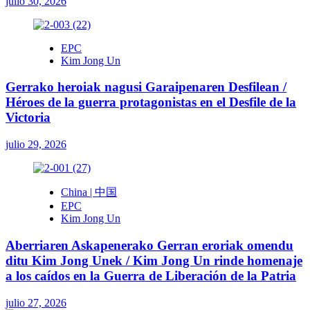
julio 30, 2026
EPC
Kim Jong Un
Gerrako heroiak nagusi Garaipenaren Desfilean /
Héroes de la guerra protagonistas en el Desfile de la
Victoria
julio 29, 2026
China | 中国
EPC
Kim Jong Un
Aberriaren Askapenerako Gerran eroriak omendu
ditu Kim Jong Unek / Kim Jong Un rinde homenaje
a los caídos en la Guerra de Liberación de la Patria
julio 27, 2026