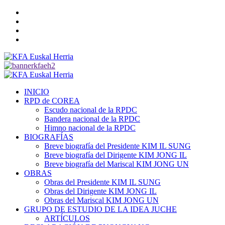
Saltar
Twitter
al
YouTube
contenido
Telegram
Facebook
Menú
primario
INICIO
RPD de COREA
Escudo nacional de la RPDC
Bandera nacional de la RPDC
Himno nacional de la RPDC
BIOGRAFÍAS
Breve biografía del Presidente KIM IL SUNG
Breve biografía del Dirigente KIM JONG IL
Breve biografía del Mariscal KIM JONG UN
OBRAS
Obras del Presidente KIM IL SUNG
Obras del Dirigente KIM JONG IL
Obras del Mariscal KIM JONG UN
GRUPO DE ESTUDIO DE LA IDEA JUCHE
ARTÍCULOS