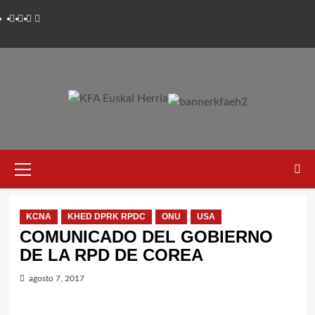
Saltar
Twitter
YouTube
Telegram
Facebook
al
contenido
Menú
primario
KCNA
KHED DPRK RPDC
ONU
USA
COMUNICADO DEL GOBIERNO
DE LA RPD DE COREA
agosto 7, 2017