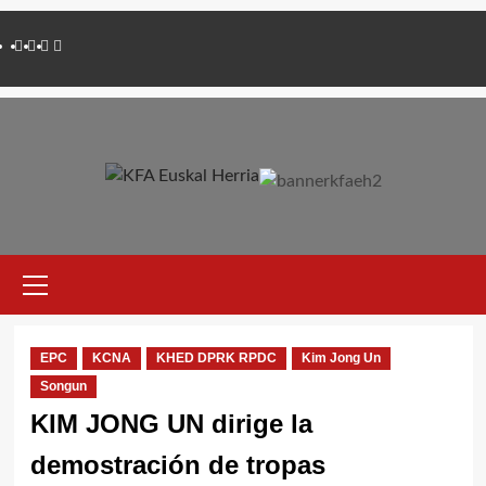
Saltar
Twitter
YouTube
Telegram
Facebook
al
contenido
Menú
primario
EPC
KCNA
KHED DPRK RPDC
Kim Jong Un
Songun
KIM JONG UN dirige la
demostración de tropas