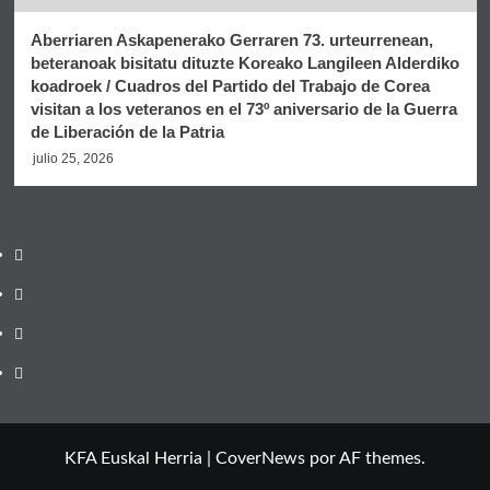
Aberriaren Askapenerako Gerraren 73. urteurrenean,
beteranoak bisitatu dituzte Koreako Langileen Alderdiko
koadroek / Cuadros del Partido del Trabajo de Corea
visitan a los veteranos en el 73º aniversario de la Guerra
de Liberación de la Patria
julio 25, 2026
Twitter
YouTube
Telegram
Facebook
KFA Euskal Herria
|
CoverNews
por AF themes.