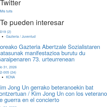
Twitter
Mis tuits
Te pueden interesar
Gazteria / Juventud
oreako Gazteria Abertzale Sozialistaren
atasunak manifestazioa burutu du
araipenaren 73. urteurrenean
lio 31, 2026
KCNA
im Jong Un gerrako beteranoekin bat
ontzertuan / Kim Jong Un con los veteran
e guerra en el concierto