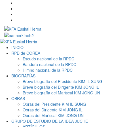
Saltar
Twitter
al
YouTube
contenido
Telegram
Facebook
Menú
primario
INICIO
RPD de COREA
Escudo nacional de la RPDC
Bandera nacional de la RPDC
Himno nacional de la RPDC
BIOGRAFÍAS
Breve biografía del Presidente KIM IL SUNG
Breve biografía del Dirigente KIM JONG IL
Breve biografía del Mariscal KIM JONG UN
OBRAS
Obras del Presidente KIM IL SUNG
Obras del Dirigente KIM JONG IL
Obras del Mariscal KIM JONG UN
GRUPO DE ESTUDIO DE LA IDEA JUCHE
ARTÍCULOS