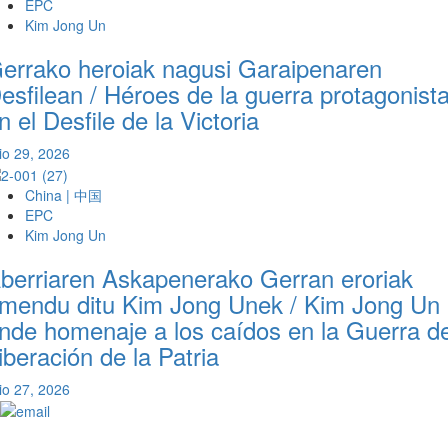
EPC
Kim Jong Un
errako heroiak nagusi Garaipenaren
esfilean / Héroes de la guerra protagonist
n el Desfile de la Victoria
lio 29, 2026
China | 中国
EPC
Kim Jong Un
berriaren Askapenerako Gerran eroriak
mendu ditu Kim Jong Unek / Kim Jong Un
inde homenaje a los caídos en la Guerra d
iberación de la Patria
lio 27, 2026