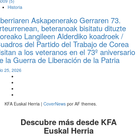
Historia
berriaren Askapenerako Gerraren 73.
rteurrenean, beteranoak bisitatu dituzte
oreako Langileen Alderdiko koadroek /
uadros del Partido del Trabajo de Corea
isitan a los veteranos en el 73º aniversario
e la Guerra de Liberación de la Patria
lio 25, 2026
Twitter
YouTube
Telegram
Facebook
KFA Euskal Herria
|
CoverNews
por AF themes.
Descubre más desde KFA
Euskal Herria