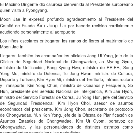
El Máximo Dirigente dio calurosa bienvenida al Presidente surcoreano
quien visita a Pyongyang.
Moon Jae In expresó profundo agradecimiento al Presidente del
Kim Jong Un
Comité de Estado
por haberle recibido cordialment
acudiendo personalmente al aeropuerto.
Los niños escolares entregaron los ramos de flores al matrimonio de
Moon Jae In.
Llegaron también los acompañantes oficiales Jong Ui Yong, jefe de la
Oficina de Seguridad Nacional de Chongwadae, Jo Myong Gyun,
ministro de Unificación, Kang Kyong Hwa, ministra de RR.EE., Song
Yong Mu, ministro de Defensa, To Jong Hwan, ministro de Cultura,
Deporte y Turismo, Kim Hyon Mi, ministra del Territorio, Infraestructura
y Transporte, Kim Yong Chun, ministro de Océanos y Pesquería, So
Hun, presidente del Servicio Nacional de Inteligencia, Kim Jae Hyon,
ministro del Servicio Forestal de Corea, Ju Yong Hun, jefe del Servicio
de Seguridad Presidencial, Kim Hyon Chol, asesor de asuntos
económicos del presidente, Kim Jong Chon, secretario de protocolo
de Chongwadae, Yun Kon Yong, jefe de la Oficina de Planificación de
Asuntos Estatales de Chongwadae, Kim Ui Gyom, portavoz de
Chongwadae, y las personalidades de distintos estratos como
acompañantes especiales y los periodistas.