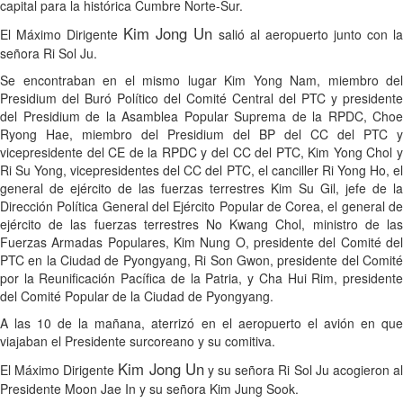
capital para la histórica Cumbre Norte-Sur.
Kim Jong Un
El Máximo Dirigente
salió al aeropuerto junto con l
señora Ri Sol Ju.
Se encontraban en el mismo lugar Kim Yong Nam, miembro del
Presidium del Buró Político del Comité Central del PTC y presidente
del Presidium de la Asamblea Popular Suprema de la RPDC, Choe
Ryong Hae, miembro del Presidium del BP del CC del PTC y
vicepresidente del CE de la RPDC y del CC del PTC, Kim Yong Chol y
Ri Su Yong, vicepresidentes del CC del PTC, el canciller Ri Yong Ho, el
general de ejército de las fuerzas terrestres Kim Su Gil, jefe de la
Dirección Política General del Ejército Popular de Corea, el general de
ejército de las fuerzas terrestres No Kwang Chol, ministro de las
Fuerzas Armadas Populares, Kim Nung O, presidente del Comité del
PTC en la Ciudad de Pyongyang, Ri Son Gwon, presidente del Comité
por la Reunificación Pacífica de la Patria, y Cha Hui Rim, presidente
del Comité Popular de la Ciudad de Pyongyang.
A las 10 de la mañana, aterrizó en el aeropuerto el avión en que
viajaban el Presidente surcoreano y su comitiva.
Kim Jong Un
El Máximo Dirigente
y su señora Ri Sol Ju acogieron a
Presidente Moon Jae In y su señora Kim Jung Sook.