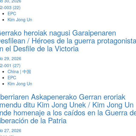
lio 30, 2026
EPC
Kim Jong Un
errako heroiak nagusi Garaipenaren
esfilean / Héroes de la guerra protagonist
n el Desfile de la Victoria
lio 29, 2026
China | 中国
EPC
Kim Jong Un
berriaren Askapenerako Gerran eroriak
mendu ditu Kim Jong Unek / Kim Jong Un
inde homenaje a los caídos en la Guerra d
iberación de la Patria
lio 27, 2026