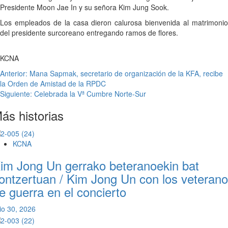
Presidente Moon Jae In y su señora Kim Jung Sook.
Los empleados de la casa dieron calurosa bienvenida al matrimonio
del presidente surcoreano entregando ramos de flores.
KCNA
Navegación
Anterior:
Mana Sapmak, secretario de organización de la KFA, recibe
la Orden de Amistad de la RPDC
de
Siguiente:
Celebrada la Vª Cumbre Norte-Sur
entradas
ás historias
KCNA
im Jong Un gerrako beteranoekin bat
ontzertuan / Kim Jong Un con los veteran
e guerra en el concierto
lio 30, 2026