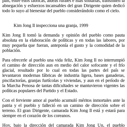
país, entre ellos fábricas, aldeas rurales e islas solitarias, transmiten la
abnegación y esfuerzos incansables del gran Dirigente quien dedicó
todo lo suyo al bienestar del pueblo considerándolo como el cielo.
Kim Jong Il inspecciona una granja, 1999
Kim Jong Il tomó la demanda y opinión del pueblo como pauta
absoluta en la elaboración de políticas y en todas las labores, por
muy pequeña que fueran, anteponía el gusto y la comodidad de la
población.
Para ofrecerle al pueblo una vida feliz, Kim Jong Il no interrumpió
el camino de dirección aun en medio del calor sofocante y el frío
glacial, resultado por lo cual en todas las partes del país se
levantaron modernas fábricas de industria ligera, bases ganaderas,
piscifactorías, granjas furtícolas y viviendas, y aun en el período de
la Marcha Penosa de tantas dificultades se mantuvieron vigentes las
políticas populares del Partido y el Estado.
Con el ferviente amor al pueblo acumuló méritos inmortales ante la
patria y el pueblo y falleció en un camino de dirección sobre el
terreno. El gran Dirigente, camarada Kim Jong Il está y estará para
siempre en el corazón de los coreanos.
Hoy, bajo la dirección del camarada Kim Jong Un, el pueblo