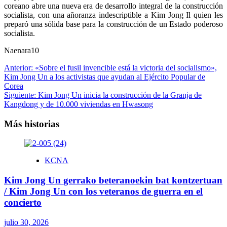
coreano abre una nueva era de desarrollo integral de la construcción
socialista, con una añoranza indescriptible a Kim Jong Il quien les
preparó una sólida base para la construcción de un Estado poderoso
socialista.
Naenara10
Navegación
Anterior:
«Sobre el fusil invencible está la victoria del socialismo»,
Kim Jong Un a los activistas que ayudan al Ejército Popular de
de
Corea
entradas
Siguiente:
Kim Jong Un inicia la construcción de la Granja de
Kangdong y de 10.000 viviendas en Hwasong
Más historias
KCNA
Kim Jong Un gerrako beteranoekin bat kontzertuan
/ Kim Jong Un con los veteranos de guerra en el
concierto
julio 30, 2026