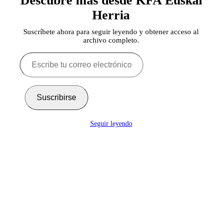
Descubre más desde KFA Euskal
Herria
Suscríbete ahora para seguir leyendo y obtener acceso al
archivo completo.
Escribe
tu
correo
electrónico…
Suscribirse
Seguir leyendo