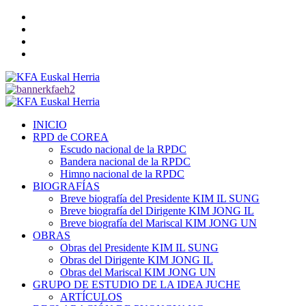
Saltar
Twitter
al
YouTube
contenido
Telegram
Facebook
Menú
primario
INICIO
RPD de COREA
Escudo nacional de la RPDC
Bandera nacional de la RPDC
Himno nacional de la RPDC
BIOGRAFÍAS
Breve biografía del Presidente KIM IL SUNG
Breve biografía del Dirigente KIM JONG IL
Breve biografía del Mariscal KIM JONG UN
OBRAS
Obras del Presidente KIM IL SUNG
Obras del Dirigente KIM JONG IL
Obras del Mariscal KIM JONG UN
GRUPO DE ESTUDIO DE LA IDEA JUCHE
ARTÍCULOS