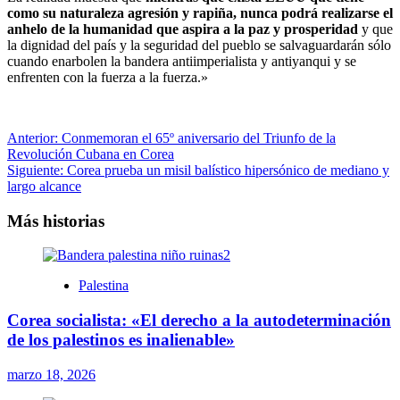
como su naturaleza agresión y rapiña, nunca podrá realizarse el
anhelo de la humanidad que aspira a la paz y prosperidad
y que
la dignidad del país y la seguridad del pueblo se salvaguardarán sólo
cuando enarbolen la bandera antiimperialista y antiyanqui y se
enfrenten con la fuerza a la fuerza.»
Navegación
Anterior:
Conmemoran el 65º aniversario del Triunfo de la
Revolución Cubana en Corea
de
Siguiente:
Corea prueba un misil balístico hipersónico de mediano y
entradas
largo alcance
Más historias
Palestina
Corea socialista: «El derecho a la autodeterminación
de los palestinos es inalienable»
marzo 18, 2026