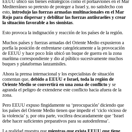
EEUU ubicó sus bienes estratégicos como el portaaviones en el Mar
Mediterráneo so pretexto de proteger a Israel y, no satisfecho con
esto,
introdujo las fuerzas armadas multinacionales en el Mar
Rojo para dispersar y debilitar las fuerzas antiisraelíes y crear
la situación favorable a los sionistas
.
Esto provoca la indignación y reacción de los países de la región.
Muchos países y fuerzas armadas del Oriente Medio expusieron a
porfía la posición de enfrentarse categóricamente a la provocación
de EEUU y hace poco Irán ubicó un buque de guerra en la zona
marítima correspondiente y dio al público sucesivamente muchos
buques y plataformas lanzamisiles.
Ahora la prensa internacional y los especialistas de situación
comentan que,
debido a EEUU e Israel, toda la región de
Oriente Medio se convertirá en una zona de conflicto
y se
agranda el peligro de extenderse este conflicto hacia afuera de la
zona.
Pero EEUU expuso fingidamente su ‘preocupación’ diciendo que
los países del Oriente Medio tienen que impedir el ‘ciclo vicioso de
la violencia’ y, por otra parte, vocifera descaradamente que ‘Israel
debe hacer suficientes preparativos para su autodenfensa’.
La realidad muestra que
mientras que exista EEUU que tiene