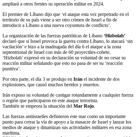
ampliará a otros frentes su operación militar en 2024.
El premier de Líbano dijo que ‘el ataque esta vez perpetrado en el
territorio de su país viene a ser otro crimen de Israel a fin de
introducir a Líbano a una nueva coyuntura de conflicto’.
La organización de las fuerzas patrióticas de Líbano
‘Hizbolah’
declaró que si Israel provoca la guerra contra Líbano, lo atacará ‘sin
vacilación’ e hizo a la madrugada del día 6 el ataque a la zona
septentrional de Israel con más de 60 proyectiles-cohete.
‘Hizbolah’ expresó en su declaración su voluntad de no cesar su
reacción militar señalando que esto no pasa de ser su ‘reacción
punitiva’.
Por otra parte, el día 3 se produjo en
Irán
el incidente de dos
explosiones, que causó muchos heridos y muertos.
Irán expuso su voluntad de castigar rotundamente a cualquier fuerza
o región que participaron en este ataque terrorista.
También se empeora la situación del
Mar Rojo
.
Las fuerzas antiisraelíes definieron este mar como un importante
punto para cerrar la vía de apoyo a la masacre de Israel y lanzar los
medios de ataque y dinamizan sus actividades militares en esa zona
marítima.