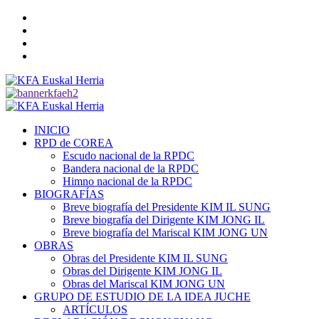
Saltar
Twitter
al
YouTube
contenido
Telegram
Facebook
Menú
primario
INICIO
RPD de COREA
Escudo nacional de la RPDC
Bandera nacional de la RPDC
Himno nacional de la RPDC
BIOGRAFÍAS
Breve biografía del Presidente KIM IL SUNG
Breve biografía del Dirigente KIM JONG IL
Breve biografía del Mariscal KIM JONG UN
OBRAS
Obras del Presidente KIM IL SUNG
Obras del Dirigente KIM JONG IL
Obras del Mariscal KIM JONG UN
GRUPO DE ESTUDIO DE LA IDEA JUCHE
ARTÍCULOS