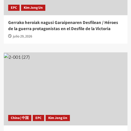
EPC
Kim Jong Un
Gerrako heroiak nagusi Garaipenaren Desfilean / Héroes
de la guerra protagonistas en el Desfile de la Victoria
julio 29, 2026
China | 中国
EPC
Kim Jong Un