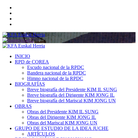
Saltar
Twitter
al
YouTube
contenido
Telegram
Facebook
Menú
primario
INICIO
RPD de COREA
Escudo nacional de la RPDC
Bandera nacional de la RPDC
Himno nacional de la RPDC
BIOGRAFÍAS
Breve biografía del Presidente KIM IL SUNG
Breve biografía del Dirigente KIM JONG IL
Breve biografía del Mariscal KIM JONG UN
OBRAS
Obras del Presidente KIM IL SUNG
Obras del Dirigente KIM JONG IL
Obras del Mariscal KIM JONG UN
GRUPO DE ESTUDIO DE LA IDEA JUCHE
ARTÍCULOS