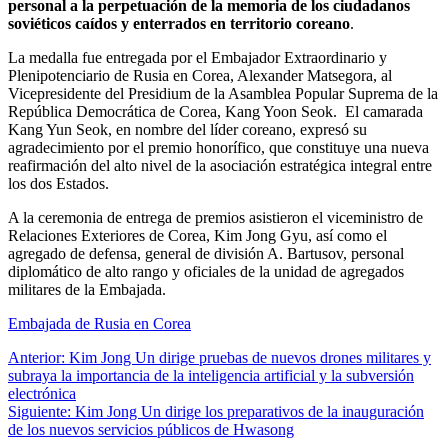
personal a la perpetuación de la memoria de los ciudadanos
soviéticos caídos y enterrados en territorio coreano
.
La medalla fue entregada por el Embajador Extraordinario y
Plenipotenciario de Rusia en Corea, Alexander Matsegora, al
Vicepresidente del Presidium de la Asamblea Popular Suprema de la
República Democrática de Corea, Kang Yoon Seok. El camarada
Kang Yun Seok, en nombre del líder coreano, expresó su
agradecimiento por el premio honorífico, que constituye una nueva
reafirmación del alto nivel de la asociación estratégica integral entre
los dos Estados.
A la ceremonia de entrega de premios asistieron el viceministro de
Relaciones Exteriores de Corea, Kim Jong Gyu, así como el
agregado de defensa, general de división A. Bartusov, personal
diplomático de alto rango y oficiales de la unidad de agregados
militares de la Embajada.
Embajada de Rusia en Corea
Navegación
Anterior:
Kim Jong Un dirige pruebas de nuevos drones militares y
subraya la importancia de la inteligencia artificial y la subversión
de
electrónica
entradas
Siguiente:
Kim Jong Un dirige los preparativos de la inauguración
de los nuevos servicios públicos de Hwasong