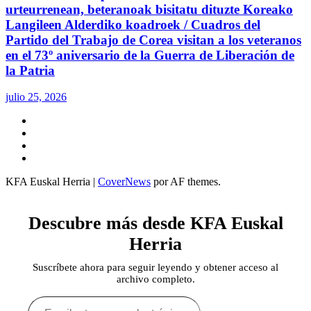
urteurrenean, beteranoak bisitatu dituzte Koreako
Langileen Alderdiko koadroek / Cuadros del
Partido del Trabajo de Corea visitan a los veteranos
en el 73º aniversario de la Guerra de Liberación de
la Patria
julio 25, 2026
Twitter
YouTube
Telegram
Facebook
KFA Euskal Herria
|
CoverNews
por AF themes.
Descubre más desde KFA Euskal
Herria
Suscríbete ahora para seguir leyendo y obtener acceso al
archivo completo.
Escribe