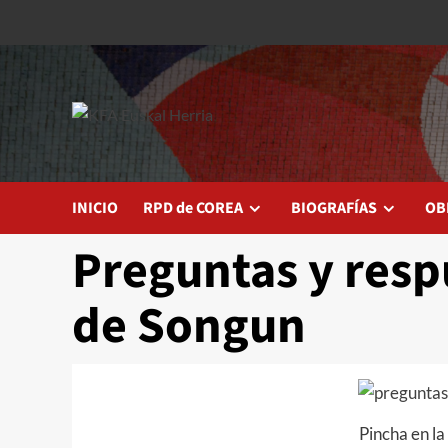
Saltar
al
contenido
INICIO
RPD de COREA
BIOGRAFÍAS
OB
Preguntas y resp
de Songun
Pincha en l