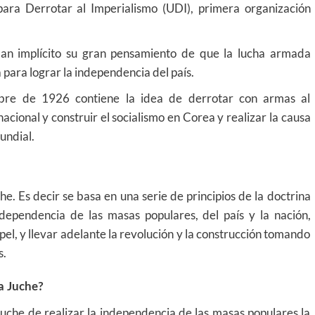
ara Derrotar al Imperialismo (UDI), primera organización
ban implícito su gran pensamiento de que la lucha armada
 para lograr la independencia del país.
bre de 1926 contiene la idea de derrotar con armas al
acional y construir el socialismo en Corea y realizar la causa
undial.
he. Es decir se basa en una serie de principios de la doctrina
ndependencia de las masas populares, del país y la nación,
apel, y llevar adelante la revolución y la construcción tomando
s.
a Juche?
uche de realizar la independencia de las masas populares la