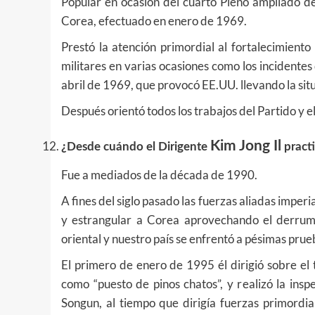
Popular en ocasión del cuarto Pleno ampliado de
Corea, efectuado en enero de 1969.
Prestó la atención primordial al fortalecimiento
militares en varias ocasiones como los incidente
abril de 1969, que provocó EE.UU. llevando la situ
Después orientó todos los trabajos del Partido y e
Kim Jong Il
¿Desde cuándo el Dirigente
practi
Fue a mediados de la década de 1990.
A fines del siglo pasado las fuerzas aliadas imper
y estrangular a Corea aprovechando el derrum
oriental y nuestro país se enfrentó a pésimas prue
El primero de enero de 1995 él dirigió sobre el
como “puesto de pinos chatos”, y realizó la insp
Songun, al tiempo que dirigía fuerzas primordia