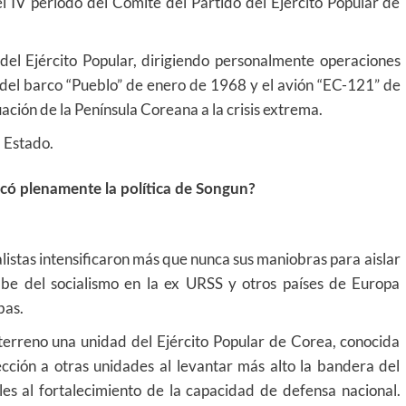
l IV período del Comité del Partido del Ejército Popular de
 del Ejército Popular, dirigiendo personalmente operaciones
s del barco “Pueblo” de enero de 1968 y el avión “EC-121” de
ación de la Península Coreana a la crisis extrema.
l Estado.
có plenamente la política de Songun?
ialistas intensificaron más que nunca sus maniobras para aislar
be del socialismo en la ex URSS y otros países de Europa
bas.
 terreno una unidad del Ejército Popular de Corea, conocida
ección a otras unidades al levantar más alto la bandera del
les al fortalecimiento de la capacidad de defensa nacional.