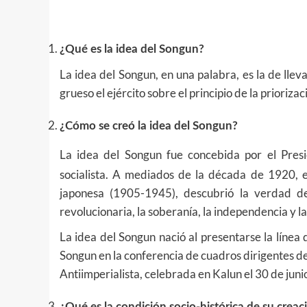
¿Qué es la idea del Songun?
La idea del Songun, en una palabra, es la de llev
grueso el ejército sobre el principio de la priorizac
¿Cómo se creó la idea del Songun?
La idea del Songun fue concebida por el Pres
socialista. A mediados de la década de 1920, e
japonesa (1905-1945), descubrió la verdad de
revolucionaria, la soberanía, la independencia y la
La idea del Songun nació al presentarse la línea 
Songun en la conferencia de cuadros dirigentes de
Antiimperialista, celebrada en Kalun el 30 de jun
¿Qué es la condición socio-histórica de su creac