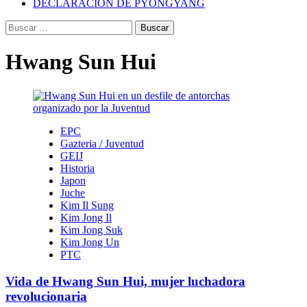
DECLARACIÓN DE PYONGYANG
Buscar:
Hwang Sun Hui
EPC
Gazteria / Juventud
GEIJ
Historia
Japon
Juche
Kim Il Sung
Kim Jong Il
Kim Jong Suk
Kim Jong Un
PTC
Vida de Hwang Sun Hui, mujer luchadora
revolucionaria