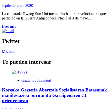
septiembre 26, 2020
La camarada Hwang Sun Hui fue una luchadora revolucionaria que
participó en la Guerra Antijaponesa. Nació el 3 de mayo...
Leer
Leer más
más
sobre
Vida
Twitter
de
Hwang
Mis tuits
Sun
Hui,
Te pueden interesar
mujer
luchadora
revolucionaria
Gazteria / Juventud
Koreako Gazteria Abertzale Sozialistaren Batasunak
manifestazioa burutu du Garaipenaren 73.
urteurrenean