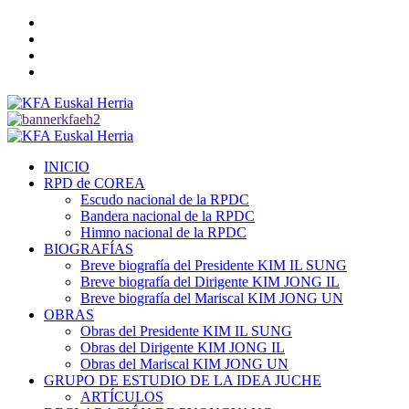
Saltar
Twitter
al
YouTube
contenido
Telegram
Facebook
Menú
primario
INICIO
RPD de COREA
Escudo nacional de la RPDC
Bandera nacional de la RPDC
Himno nacional de la RPDC
BIOGRAFÍAS
Breve biografía del Presidente KIM IL SUNG
Breve biografía del Dirigente KIM JONG IL
Breve biografía del Mariscal KIM JONG UN
OBRAS
Obras del Presidente KIM IL SUNG
Obras del Dirigente KIM JONG IL
Obras del Mariscal KIM JONG UN
GRUPO DE ESTUDIO DE LA IDEA JUCHE
ARTÍCULOS