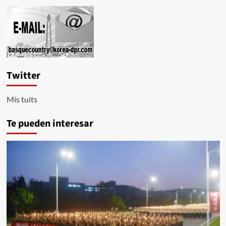
Un
ex-
soldado
minero
Twitter
Mis tuits
Te pueden interesar