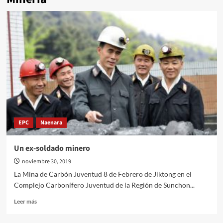
EPC
Naenara
Un ex-soldado minero
noviembre 30, 2019
La Mina de Carbón Juventud 8 de Febrero de Jiktong en el
Complejo Carbonífero Juventud de la Región de Sunchon...
Leer
Leer más
más
sobre