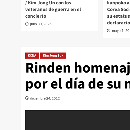
/ Kim Jong Un con los
kanpoko a
veteranos de guerra en el
Corea Soci
concierto
su estatus
declaraci
julio 30, 2026
mayo 7, 2
KCNA
Kim Jong Suk
Rinden homenaj
por el día de su
diciembre 24, 2012