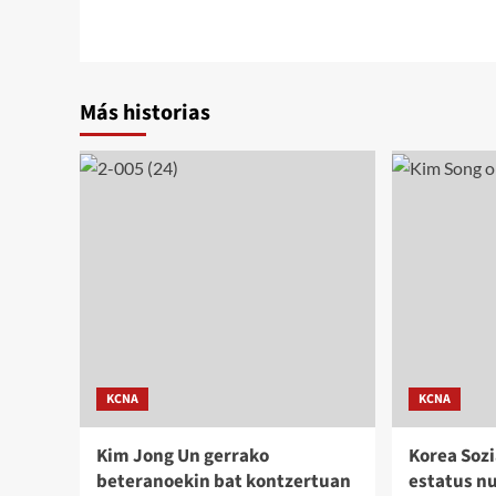
de
entradas
Más historias
KCNA
KCNA
Kim Jong Un gerrako
Korea Sozi
beteranoekin bat kontzertuan
estatus n