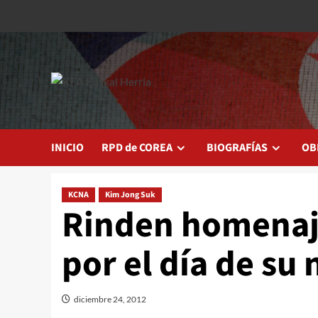
Saltar
al
contenido
INICIO
RPD de COREA
BIOGRAFÍAS
OB
KCNA
Kim Jong Suk
Rinden homenaj
por el día de su
diciembre 24, 2012