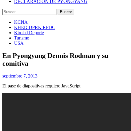
DECLARACIÓN DE PYONGYANG
Buscar:
KCNA
KHED DPRK RPDC
Kirola | Deporte
Turismo
USA
En Pyongyang Dennis Rodman y su
comitiva
septiembre 7, 2013
El pase de diapositivas requiere JavaScript.