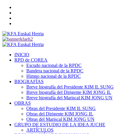
Saltar
Twitter
al
YouTube
contenido
Telegram
Facebook
Menú
primario
INICIO
RPD de COREA
Escudo nacional de la RPDC
Bandera nacional de la RPDC
Himno nacional de la RPDC
BIOGRAFÍAS
Breve biografía del Presidente KIM IL SUNG
Breve biografía del Dirigente KIM JONG IL
Breve biografía del Mariscal KIM JONG UN
OBRAS
Obras del Presidente KIM IL SUNG
Obras del Dirigente KIM JONG IL
Obras del Mariscal KIM JONG UN
GRUPO DE ESTUDIO DE LA IDEA JUCHE
ARTÍCULOS