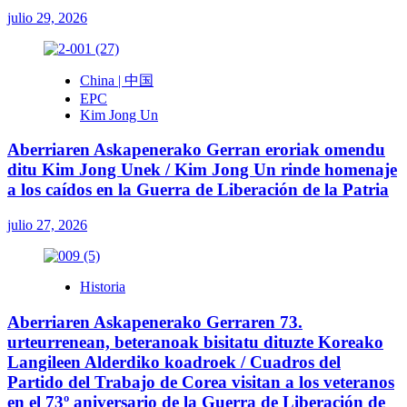
julio 29, 2026
China | 中国
EPC
Kim Jong Un
Aberriaren Askapenerako Gerran eroriak omendu
ditu Kim Jong Unek / Kim Jong Un rinde homenaje
a los caídos en la Guerra de Liberación de la Patria
julio 27, 2026
Historia
Aberriaren Askapenerako Gerraren 73.
urteurrenean, beteranoak bisitatu dituzte Koreako
Langileen Alderdiko koadroek / Cuadros del
Partido del Trabajo de Corea visitan a los veteranos
en el 73º aniversario de la Guerra de Liberación de