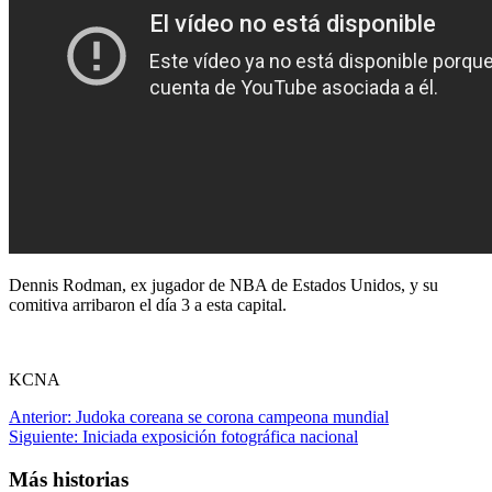
Dennis Rodman, ex jugador de NBA de Estados Unidos, y su
comitiva arribaron el día 3 a esta capital.
KCNA
Navegación
Anterior:
Judoka coreana se corona campeona mundial
Siguiente:
Iniciada exposición fotográfica nacional
de
entradas
Más historias