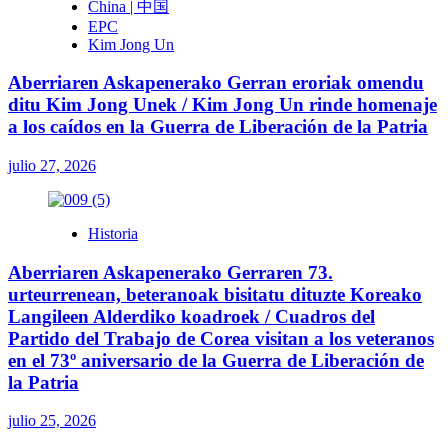
China | 中国
EPC
Kim Jong Un
Aberriaren Askapenerako Gerran eroriak omendu
ditu Kim Jong Unek / Kim Jong Un rinde homenaje
a los caídos en la Guerra de Liberación de la Patria
julio 27, 2026
Historia
Aberriaren Askapenerako Gerraren 73.
urteurrenean, beteranoak bisitatu dituzte Koreako
Langileen Alderdiko koadroek / Cuadros del
Partido del Trabajo de Corea visitan a los veteranos
en el 73º aniversario de la Guerra de Liberación de
la Patria
julio 25, 2026