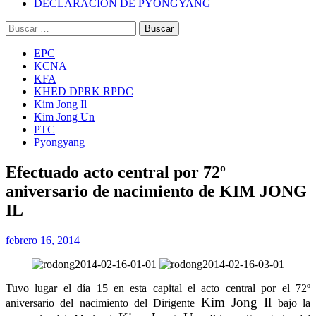
DECLARACIÓN DE PYONGYANG
Buscar:
EPC
KCNA
KFA
KHED DPRK RPDC
Kim Jong Il
Kim Jong Un
PTC
Pyongyang
Efectuado acto central por 72º
aniversario de nacimiento de KIM JONG
IL
febrero 16, 2014
Tuvo lugar el día 15 en esta capital el acto central por el 72º
Kim Jong Il
aniversario del nacimiento del Dirigente
bajo la