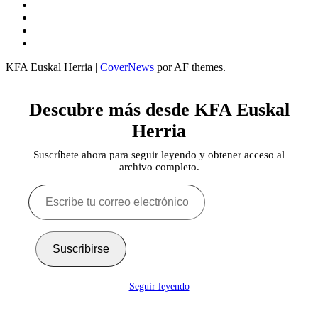
Twitter
YouTube
Telegram
Facebook
KFA Euskal Herria
|
CoverNews
por AF themes.
Descubre más desde KFA Euskal
Herria
Suscríbete ahora para seguir leyendo y obtener acceso al
archivo completo.
Escribe
tu
correo
electrónico…
Suscribirse
Seguir leyendo