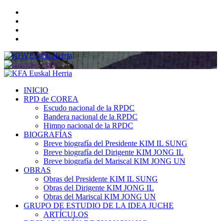
Saltar
Twitter
al
YouTube
contenido
Telegram
Facebook
Menú
primario
INICIO
RPD de COREA
Escudo nacional de la RPDC
Bandera nacional de la RPDC
Himno nacional de la RPDC
BIOGRAFÍAS
Breve biografía del Presidente KIM IL SUNG
Breve biografía del Dirigente KIM JONG IL
Breve biografía del Mariscal KIM JONG UN
OBRAS
Obras del Presidente KIM IL SUNG
Obras del Dirigente KIM JONG IL
Obras del Mariscal KIM JONG UN
GRUPO DE ESTUDIO DE LA IDEA JUCHE
ARTÍCULOS