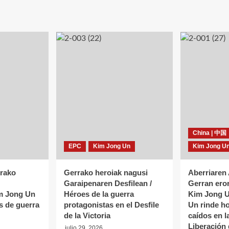
China | 中国
EPC
Kim Jong Un
Kim Jong U
rako
Gerrako heroiak nagusi
Aberriaren
Garaipenaren Desfilean /
Gerran ero
im Jong Un
Héroes de la guerra
Kim Jong U
s de guerra
protagonistas en el Desfile
Un rinde h
de la Victoria
caídos en l
Liberación 
julio 29, 2026