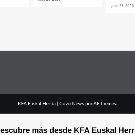
julio 27, 2026
KFA Euskal Herria
|
CoverNews
por AF themes.
escubre más desde KFA Euskal Herr