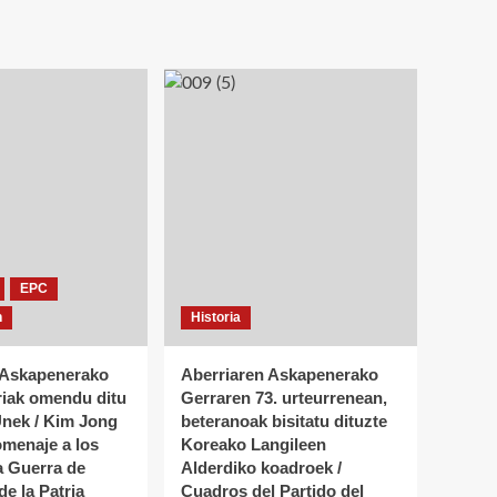
EPC
n
Historia
 Askapenerako
Aberriaren Askapenerako
riak omendu ditu
Gerraren 73. urteurrenean,
nek / Kim Jong
beteranoak bisitatu dituzte
omenaje a los
Koreako Langileen
a Guerra de
Alderdiko koadroek /
de la Patria
Cuadros del Partido del