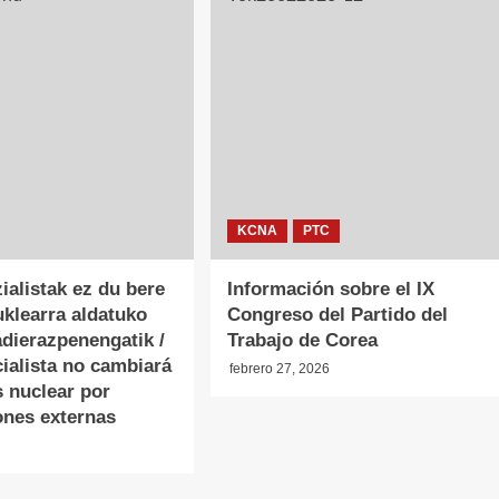
KCNA
PTC
ialistak ez du bere
Información sobre el IX
uklearra aldatuko
Congreso del Partido del
dierazpenengatik /
Trabajo de Corea
ialista no cambiará
febrero 27, 2026
s nuclear por
ones externas