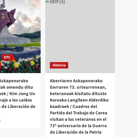
EPC
Historia
 Askapenerako
Aberriaren Askapenerako
iak omendu ditu
Gerraren 73. urteurrenean,
ek / Kim Jong Un
beteranoak bisitatu dituzte
aje a los caídos
Koreako Langileen Alderdiko
a de Liberación de
koadroek / Cuadros del
Partido del Trabajo de Corea
visitan a los veteranos en el
6
73º aniversario de la Guerra
de Liberación de la Patria