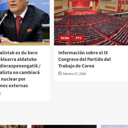
KCNA
PTC
alistak ez du bere
Información sobre el IX
uklearra aldatuko
Congreso del Partido del
dierazpenengatik /
Trabajo de Corea
alista no cambiará
febrero 27, 2026
 nuclear por
ones externas
6