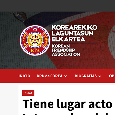
Saltar
al
contenido
INICIO
RPD de COREA
BIOGRAFÍAS
OB
KCNA
Tiene lugar acto 