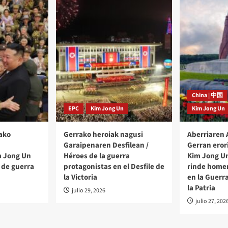
China | 中国
EPC
Kim Jong Un
Kim Jong Un
ako
Gerrako heroiak nagusi
Aberriaren
Garaipenaren Desfilean /
Gerran eror
m Jong Un
Héroes de la guerra
Kim Jong Un
 de guerra
protagonistas en el Desfile de
rinde homen
la Victoria
en la Guerr
la Patria
julio 29, 2026
julio 27, 202