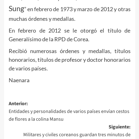
Sung
” en febrero de 1973 y marzo de 2012 y otras
muchas órdenes y medallas.
En febrero de 2012 se le otorgó el título de
Generalísimo de la RPD de Corea.
Recibió numerosas órdenes y medallas, títulos
honorarios, títulos de profesor y doctor honorarios
de varios países.
Naenara
Navegación
Anterior:
Entidades y personalidades de varios países envían cestos
de
de flores a la colina Mansu
entradas
Siguiente:
Militares y civiles coreanos guardan tres minutos de