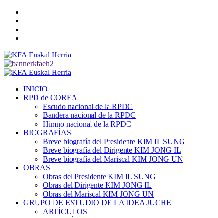
Saltar
Twitter
al
YouTube
contenido
Telegram
Facebook
Menú
primario
INICIO
RPD de COREA
Escudo nacional de la RPDC
Bandera nacional de la RPDC
Himno nacional de la RPDC
BIOGRAFÍAS
Breve biografía del Presidente KIM IL SUNG
Breve biografía del Dirigente KIM JONG IL
Breve biografía del Mariscal KIM JONG UN
OBRAS
Obras del Presidente KIM IL SUNG
Obras del Dirigente KIM JONG IL
Obras del Mariscal KIM JONG UN
GRUPO DE ESTUDIO DE LA IDEA JUCHE
ARTÍCULOS