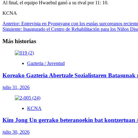
Al final, el equipo Hwaebul ganó a su rival por 11: 10.
KCNA
Navegación
Anterior:
Entrevista en Pyongyang con los espías surcoreanos recien
Siguiente:
Inaugurado el Centro de Rehabilitación para los Niños Dis
de
entradas
Más historias
Gazteria / Juventud
Koreako Gazteria Abertzale Sozialistaren Batasunak
julio 31, 2026
KCNA
Kim Jong Un gerrako beteranoekin bat kontzertuan / 
julio 30, 2026