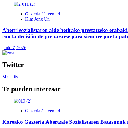
Gazteria / Juventud
Kim Jong Un
Aberri sozialistaren alde betirako prestatzeko erab
con la decisión de prepararse para siempre por la patri
junio 7, 2026
Twitter
Mis tuits
Te pueden interesar
Gazteria / Juventud
Koreako Gazteria Abertzale Sozialistaren Batasunak