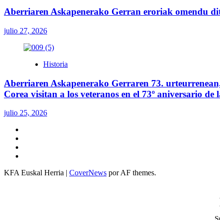
Aberriaren Askapenerako Gerran eroriak omendu ditu
julio 27, 2026
Historia
Aberriaren Askapenerako Gerraren 73. urteurrenean, 
Corea visitan a los veteranos en el 73º aniversario de
julio 25, 2026
Twitter
YouTube
Telegram
Facebook
KFA Euskal Herria
|
CoverNews
por AF themes.
S