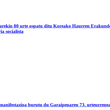
akiarekin 80 urte ospatu ditu Koreako Haurren Erakun
a socialista
 manifestazioa burutu du Garaipenaren 73. urteurrene