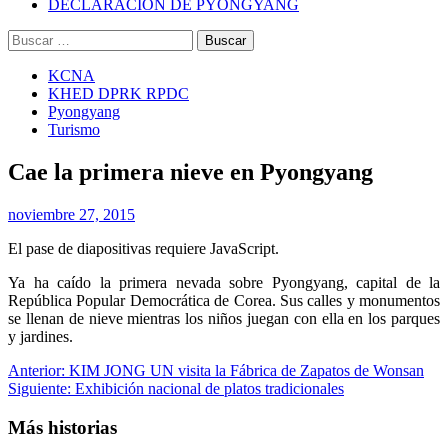
DECLARACIÓN DE PYONGYANG
Buscar:
KCNA
KHED DPRK RPDC
Pyongyang
Turismo
Cae la primera nieve en Pyongyang
noviembre 27, 2015
El pase de diapositivas requiere JavaScript.
Ya ha caído la primera nevada sobre Pyongyang, capital de la
República Popular Democrática de Corea. Sus calles y monumentos
se llenan de nieve mientras los niños juegan con ella en los parques
y jardines.
Navegación
Anterior:
KIM JONG UN visita la Fábrica de Zapatos de Wonsan
Siguiente:
Exhibición nacional de platos tradicionales
de
entradas
Más historias