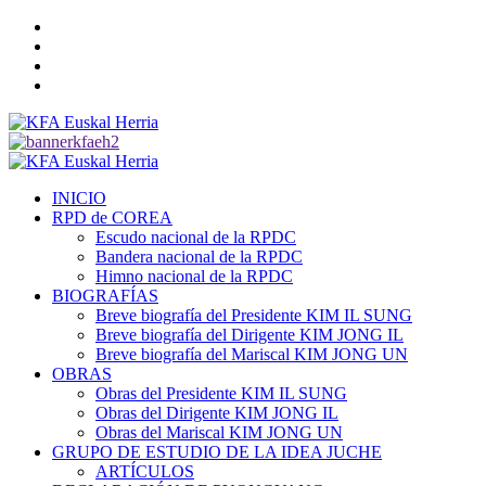
Saltar
Twitter
al
YouTube
contenido
Telegram
Facebook
Menú
primario
INICIO
RPD de COREA
Escudo nacional de la RPDC
Bandera nacional de la RPDC
Himno nacional de la RPDC
BIOGRAFÍAS
Breve biografía del Presidente KIM IL SUNG
Breve biografía del Dirigente KIM JONG IL
Breve biografía del Mariscal KIM JONG UN
OBRAS
Obras del Presidente KIM IL SUNG
Obras del Dirigente KIM JONG IL
Obras del Mariscal KIM JONG UN
GRUPO DE ESTUDIO DE LA IDEA JUCHE
ARTÍCULOS