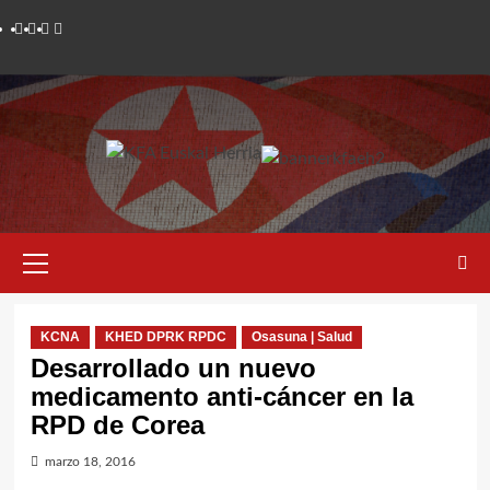
Saltar
Twitter
YouTube
Telegram
Facebook
al
contenido
Menú
primario
KCNA
KHED DPRK RPDC
Osasuna | Salud
Desarrollado un nuevo
medicamento anti-cáncer en la
RPD de Corea
marzo 18, 2016