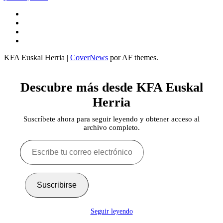
Twitter
YouTube
Telegram
Facebook
KFA Euskal Herria
|
CoverNews
por AF themes.
Descubre más desde KFA Euskal
Herria
Suscríbete ahora para seguir leyendo y obtener acceso al
archivo completo.
Escribe
tu
correo
electrónico…
Suscribirse
Seguir leyendo