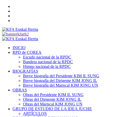
Saltar
Twitter
al
YouTube
contenido
Telegram
Facebook
Menú
primario
INICIO
RPD de COREA
Escudo nacional de la RPDC
Bandera nacional de la RPDC
Himno nacional de la RPDC
BIOGRAFÍAS
Breve biografía del Presidente KIM IL SUNG
Breve biografía del Dirigente KIM JONG IL
Breve biografía del Mariscal KIM JONG UN
OBRAS
Obras del Presidente KIM IL SUNG
Obras del Dirigente KIM JONG IL
Obras del Mariscal KIM JONG UN
GRUPO DE ESTUDIO DE LA IDEA JUCHE
ARTÍCULOS